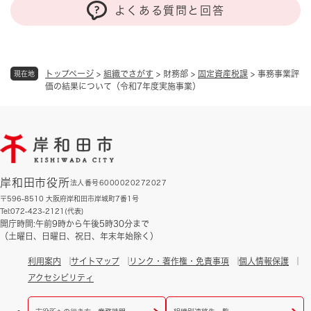
よくある質問と回答
トップページ
>
組織でさがす
>
財務部
>
固定資産税課
>
事務事業評
現在地
価の結果について（令和7年度実施事業）
岸和田市役所
法人番号6000020272027
〒596-8510 大阪府岸和田市岸城町7番1号
Tel:072-423-2121(代表)
開庁時間:午前9時から午後5時30分まで
（土曜日、日曜日、祝日、年末年始除く）
利用案内
サイトマップ
リンク・著作権・免責事項
個人情報保護
アクセシビリティ