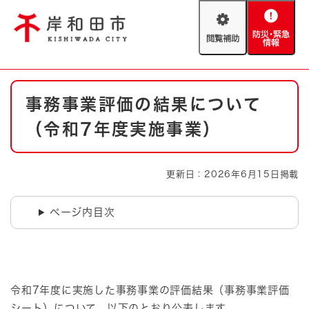
ペ
メニューを飛ばして本文へ
ー
閲
防
ジ
覧
災
の
補
・
先
助
緊
頭
Foreign language
本
急
で
防災・緊急情報
救急・消防
事務事業評価の結果について
文
情
す
報
。
（令和7年度実施事業）
やさしい日本語
ハザードマップ
AED設置箇所
文字サイズ
拡大
標準
更新日：2026年6月15日掲載
とじる
背景色変更
白
黒
青
ページ内目次
とじる
令和7年度に実施した事務事業の評価結果（事務事業評価
シート）について、以下のとおり公表します。