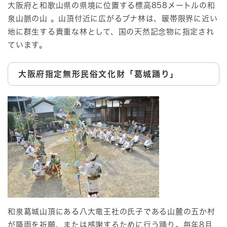
大阪府と和歌山県の県境に位置する標高858メートルの和
泉山脈の山 。山頂付近に広がるブナ林は、暖帯限界に近い
地に群生する貴重な林として、国の天然記念物に指定され
ています。
大阪府指定無形民俗文化財「葛城踊り」
和泉葛城山頂にある八大竜王社の氏子である山麓の五か村
が降雨を祈願、または感謝するために行う踊り。毎年8月