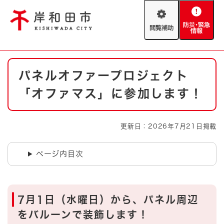
ペ
メニューを飛ばして本文へ
ー
閲
防
ジ
覧
災
の
補
・
先
助
緊
頭
Foreign language
本
急
で
防災・緊急情報
救急・消防
パネルオファープロジェクト
文
情
す
報
。
「オファマス」に参加します！
やさしい日本語
ハザードマップ
AED設置箇所
文字サイズ
拡大
標準
更新日：2026年7月21日掲載
とじる
背景色変更
白
黒
青
ページ内目次
とじる
7月1日（水曜日）から、パネル周辺
をバルーンで装飾します！