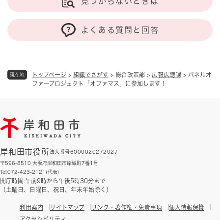
見つからないときは
よくある質問と回答
トップページ
>
組織でさがす
>
総合政策部
>
広報広聴課
>
パネルオ
現在地
ファープロジェクト「オファマス」に参加します！
岸和田市役所
法人番号6000020272027
〒596-8510 大阪府岸和田市岸城町7番1号
Tel:072-423-2121(代表)
開庁時間:午前9時から午後5時30分まで
（土曜日、日曜日、祝日、年末年始除く）
利用案内
サイトマップ
リンク・著作権・免責事項
個人情報保護
アクセシビリティ