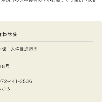
や差別等の人権侵害のない社会づくり条例（改正
合わせ先
画課
人権推進担当
18号
72-441-2536
らから