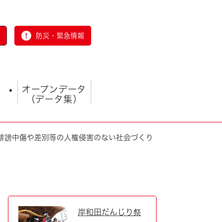
防災・緊急情報
オープンデータ
（データ集）
誹謗中傷や差別等の人権侵害のない社会づくり
とじる
岸和田だんじり祭