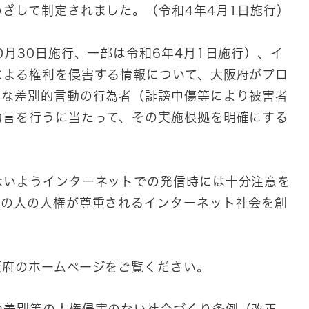
ざして制定されました。（令和4年4月1日施行）
0月30日施行、一部は令和6年4月1日施行）、イ
による権利を侵害する情報について、大阪府がプロ
当な差別的⾔動の⾏為者（誹謗中傷等により被害者
助⾔を⾏うに当たって、その実施根拠を明確にする
ないようインターネットでの発信時には十分注意を
ての人の人権が尊重されるインターネット社会を創
阪府のホームページをご覧ください。