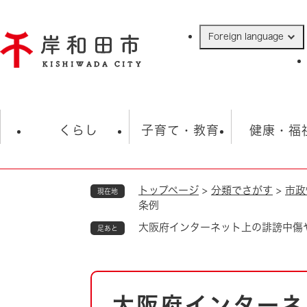
ペ
ー
Foreign language
ジ
の
先
頭
で
防災・緊急情報
救急・消防
ハ
す
くらし
子育て・教育
健康・福
。
トップページ
>
分類でさがす
>
市政
現在地
相談
学校
住民票・戸籍
観光
福祉・
条例
税金
保険・年金
歴史
大阪府インターネット上の誹謗中傷
足あと
ごみ・衛生・動物
救急・消防
本
防災・防犯
上水道・下水道
大阪府インターネ
文