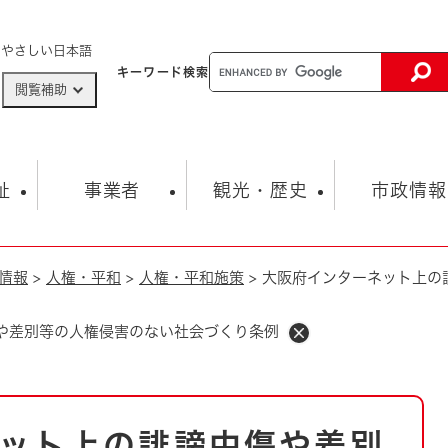
メニューを飛ばして本文へ
やさしい日本語
キーワード
検索
閲覧補助
ザードマップ
AED設置箇所
祉
事業者
観光・歴史
市政情報
情報
>
人権・平和
>
人権・平和施策
>
大阪府インターネット上の
健康・生活
子育て
市の概要
入札・契約情報
観光スポット
生涯学習・スポーツ
オープンデータ
総合計画
まちづくり・協働
行財政
産業振興
動画情報
人権・平和
税金
や差別等の人権侵害のない社会づくり条例
とじる
とじる
市政
環境
職員採用情報
福祉・介護
とじる
市役所・施設の案内
ット上の誹謗中傷や差別