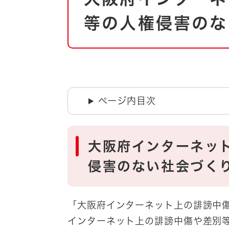
自然・環境・公園
住宅
等の人権侵害のな
引っ越し
おくやみ
男女共同参画
地域コミュニティ
ティア・協働
道路・河川・交通
まちづくり
ページ内目次
文化
国際交流
大阪府インターネッ
とじる
侵害のない社会づく
「大阪府インターネット上の誹謗中
インターネット上の誹謗中傷や差別