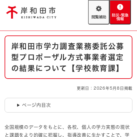
ペ
メニューを飛ばして本文へ
ー
閲
防
ジ
覧
災
の
補
・
先
助
緊
頭
Foreign language
本
急
で
防災・緊急情報
救急・消防
岸和田市学力調査業務委託公募
文
情
す
報
。
型プロポーザル方式事業者選定
やさしい日本語
ハザードマップ
AED設置箇所
の結果について【学校教育課】
文字サイズ
拡大
標準
とじる
更新日：2026年5月8日掲載
背景色変更
白
黒
青
ページ内目次
とじる
全国規模のデータをもとに、各校、個人の学力実態の現状
と課題をより的確に把握し、指導改善に生かすことで、学