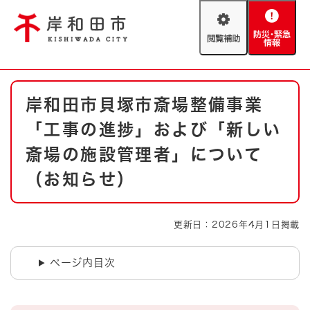
ペ
メニューを飛ばして本文へ
ー
閲
防
ジ
覧
災
の
補
・
先
助
緊
頭
Foreign language
本
急
で
防災・緊急情報
救急・消防
岸和田市貝塚市斎場整備事業
文
情
す
報
。
「工事の進捗」および「新しい
やさしい日本語
ハザードマップ
AED設置箇所
斎場の施設管理者」について
文字サイズ
拡大
標準
（お知らせ）
とじる
背景色変更
白
黒
青
更新日：2026年4月1日掲載
とじる
ページ内目次