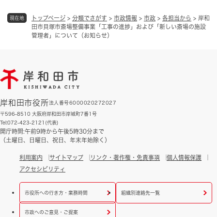
トップページ
>
分類でさがす
>
市政情報
>
市政
>
各担当から
>
岸和
現在地
田市貝塚市斎場整備事業「工事の進捗」および「新しい斎場の施設
管理者」について（お知らせ）
岸和田市役所
法人番号6000020272027
〒596-8510 大阪府岸和田市岸城町7番1号
Tel:072-423-2121(代表)
開庁時間:午前9時から午後5時30分まで
（土曜日、日曜日、祝日、年末年始除く）
利用案内
サイトマップ
リンク・著作権・免責事項
個人情報保護
アクセシビリティ
市役所への行き方・業務時間
組織別連絡先一覧
市政へのご意見・ご提案