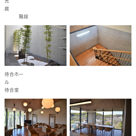
光
庭
階段
待合ホー
ル
待合室