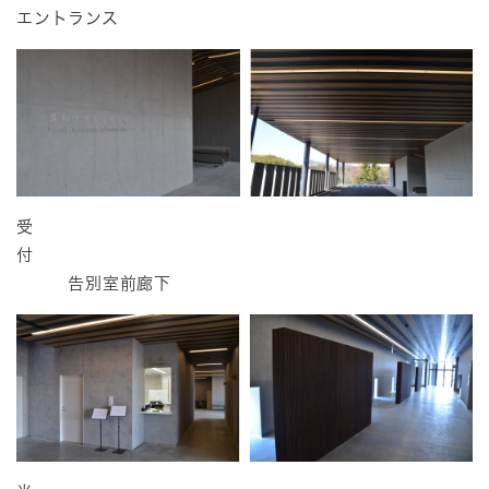
エントランス
受
付
告別室前廊下