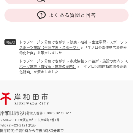
よくある質問と回答
トップページ
>
分類でさがす
>
健康・福祉
>
生涯学習・スポーツ
>
現在地
スポーツ施設（生涯学習・スポーツ）
>
「牛ノ口公園運動広場長寿
命化計画」を策定しました
トップページ
>
分類でさがす
>
市政情報
>
市役所・施設の案内
>
ス
ポーツ施設（市役所・施設の案内）
>
「牛ノ口公園運動広場長寿命
化計画」を策定しました
岸和田市役所
法人番号6000020272027
〒596-8510 大阪府岸和田市岸城町7番1号
Tel:072-423-2121(代表)
開庁時間:午前9時から午後5時30分まで