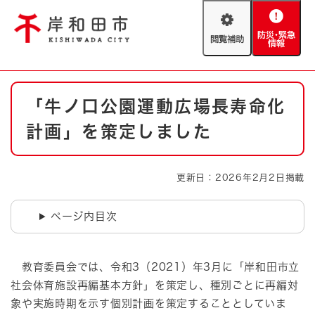
ペ
メニューを飛ばして本文へ
ー
閲
防
ジ
覧
災
の
補
・
先
助
緊
頭
Foreign language
本
急
で
防災・緊急情報
救急・消防
「牛ノ口公園運動広場長寿命化
文
情
す
報
。
計画」を策定しました
やさしい日本語
ハザードマップ
AED設置箇所
文字サイズ
拡大
標準
更新日：2026年2月2日掲載
とじる
背景色変更
白
黒
青
ページ内目次
とじる
教育委員会では、令和3（2021）年3月に「岸和田市立
社会体育施設再編基本方針」を策定し、種別ごとに再編対
象や実施時期を示す個別計画を策定することとしていま