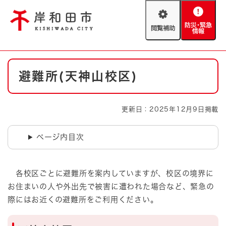
ペ
メニューを飛ばして本文へ
ー
閲
防
ジ
覧
災
の
補
・
先
助
緊
頭
Foreign language
本
急
で
防災・緊急情報
救急・消防
避難所(天神山校区)
文
情
す
報
。
やさしい日本語
ハザードマップ
AED設置箇所
更新日：2025年12月9日掲載
文字サイズ
拡大
標準
とじる
ページ内目次
背景色変更
白
黒
青
各校区ごとに避難所を案内していますが、校区の境界に
とじる
お住まいの人や外出先で被害に遭われた場合など、緊急の
際にはお近くの避難所をご利用ください。