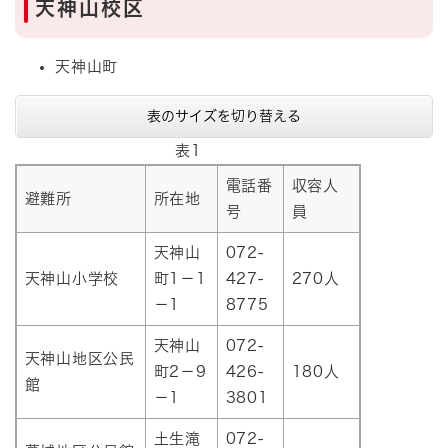
天神山校区
天神山町
表のサイズを切り替える
表1
電話番
収容人
避難所
所在地
号
員
天神山
072-
天神山小学校
町1－1
427-
270人
－1
8775
天神山
072-
天神山地区公民
町2－9
426-
180人
館
－1
3801
土生滝
072-