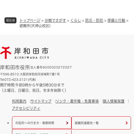
トップページ
>
分類でさがす
>
くらし
>
防災・防犯
>
準備と行動
>
現在地
避難所(天神山校区)
岸和田市役所
法人番号6000020272027
〒596-8510 大阪府岸和田市岸城町7番1号
Tel:072-423-2121(代表)
開庁時間:午前9時から午後5時30分まで
（土曜日、日曜日、祝日、年末年始除く）
利用案内
サイトマップ
リンク・著作権・免責事項
個人情報保護
アクセシビリティ
市役所への行き方・業務時間
組織別連絡先一覧