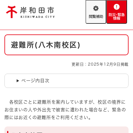
ペ
メニューを飛ばして本文へ
ー
閲
防
ジ
覧
災
の
補
・
先
助
緊
頭
Foreign language
本
急
で
防災・緊急情報
救急・消防
避難所(八木南校区)
文
情
す
報
。
やさしい日本語
ハザードマップ
AED設置箇所
更新日：2025年12月9日掲載
文字サイズ
拡大
標準
とじる
ページ内目次
背景色変更
白
黒
青
各校区ごとに避難所を案内していますが、校区の境界に
とじる
お住まいの人や外出先で被害に遭われた場合など、緊急の
際にはお近くの避難所をご利用ください。