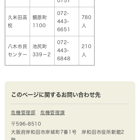
0157
072-
久米田高
額原町
780
443-
校
1100
人
6651
072-
八木市民
池尻町
210
443-
センター
339－2
人
6848
このページに関するお問い合わせ先
危機管理部
危機管理課
〒596-8510
大阪府岸和田市岸城町7番1号 岸和田市役所新館2