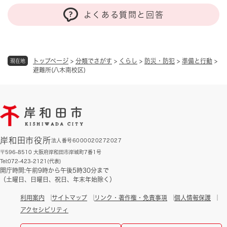
よくある質問と回答
トップページ
>
分類でさがす
>
くらし
>
防災・防犯
>
準備と行動
>
現在地
避難所(八木南校区)
岸和田市役所
法人番号6000020272027
〒596-8510 大阪府岸和田市岸城町7番1号
Tel:072-423-2121(代表)
開庁時間:午前9時から午後5時30分まで
（土曜日、日曜日、祝日、年末年始除く）
利用案内
サイトマップ
リンク・著作権・免責事項
個人情報保護
アクセシビリティ