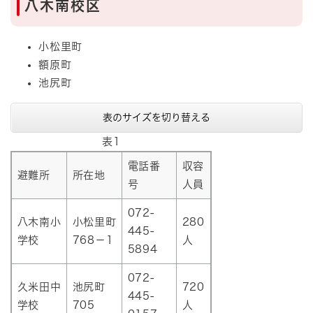
八木南校区
小松里町
額原町
池尻町
表のサイズを切り替える
表1
電話番
収容
避難所
所在地
号
人員
072-
八木南小
小松里町
280
445-
学校
768－1
人
5894
072-
久米田中
池尻町
720
445-
学校
705
人