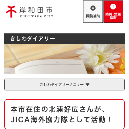
ペ
メニューを飛ばして本文へ
ー
閲
防
ジ
覧
災
の
補
・
先
助
緊
頭
Foreign language
きしわダイアリー
急
で
防災・緊急情報
救急・消防
情
す
報
。
やさしい日本語
ハザードマップ
AED設置箇所
文字サイズ
拡大
標準
とじる
背景色変更
白
黒
青
きしわダイアリーメニュー
とじる
本
本市在住の北浦好広さんが、
文
JICA海外協力隊として活動！