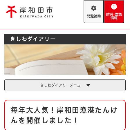
ペ
メニューを飛ばして本文へ
ー
閲
防
ジ
覧
災
の
補
・
先
助
緊
頭
Foreign language
きしわダイアリー
急
で
防災・緊急情報
救急・消防
情
す
報
。
やさしい日本語
ハザードマップ
AED設置箇所
文字サイズ
拡大
標準
とじる
背景色変更
白
黒
青
きしわダイアリーメニュー
とじる
本
毎年大人気！岸和田漁港たんけ
文
んを開催しました！