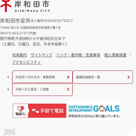
岸和田市役所
法人番号6000020272027
〒596-8510 大阪府岸和田市岸城町7番1号
Tel:072-423-2121(代表)
開庁時間:午前9時から午後5時30分まで
（土曜日、日曜日、祝日、年末年始除く）
利用案内
サイトマップ
リンク・著作権・免責事項
個人情報保護
アクセシビリティ
市役所への行き方・業務時間
組織別連絡先一覧
市政へのご意見・ご提案