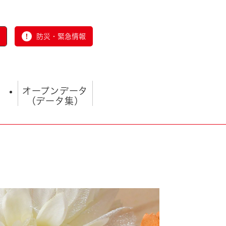
防災・緊急情報
オープンデータ
（データ集）
とじる