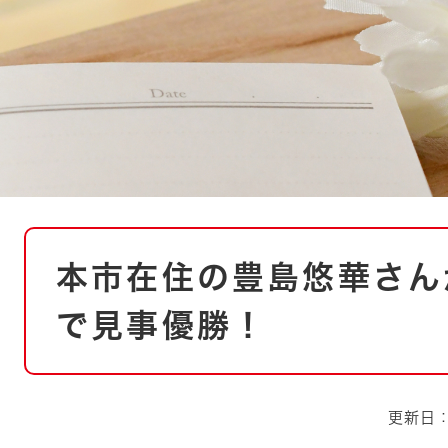
とじる
とじる
・ボラン
本
本市在住の豊島悠華さん
文
で見事優勝！
更新日：