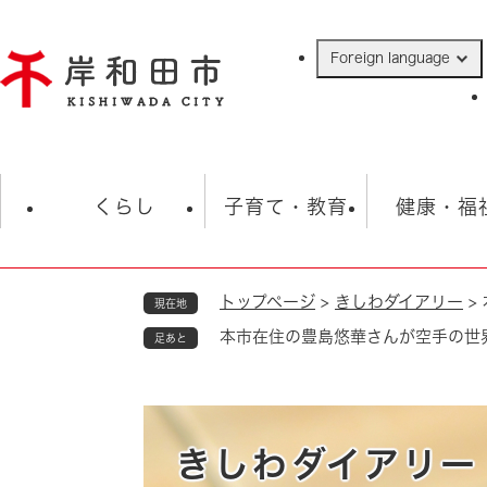
ペ
ー
Foreign language
ジ
の
先
頭
で
防災・緊急情報
救急・消防
ハ
す
くらし
子育て・教育
健康・福
。
トップページ
>
きしわダイアリー
>
現在地
相談
学校
住民票・戸籍
観光
福祉・
本市在住の豊島悠華さんが空手の世
足あと
税金
保険・年金
歴史
ごみ・衛生・動物
救急・消防
防災・防犯
上水道・下水道
きしわダイアリー