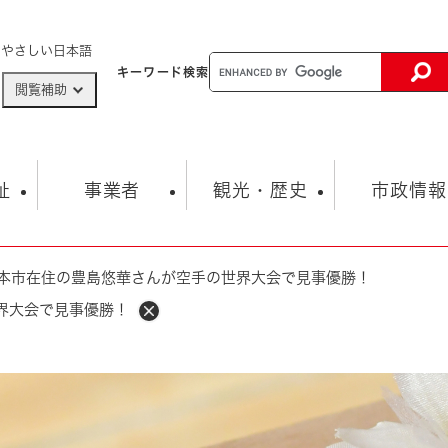
メニューを飛ばして本文へ
やさしい日本語
キーワード
検索
閲覧補助
ザードマップ
AED設置箇所
祉
事業者
観光・歴史
市政情報
本市在住の豊島悠華さんが空手の世界大会で見事優勝！
健康・生活
子育て
市の概要
入札・契約情報
観光スポット
生涯学習・スポーツ
オープンデータ
総合計画
まちづくり・協働
界大会で見事優勝！
行財政
産業振興
動画情報
人権・平和
税金
とじる
とじる
市政
環境
職員採用情報
福祉・介護
とじる
市役所・施設の案内