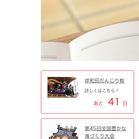
自然・環境・公園
住宅
引っ越し
おくやみ
男女共同参画
地域コミュニティ
ティア・協働
道路・河川・交通
まちづくり
文化
国際交流
岸和田だんじり祭
詳しくはこちら！
とじる
41
あと
日
第45回全国豊かな
海づくり大会