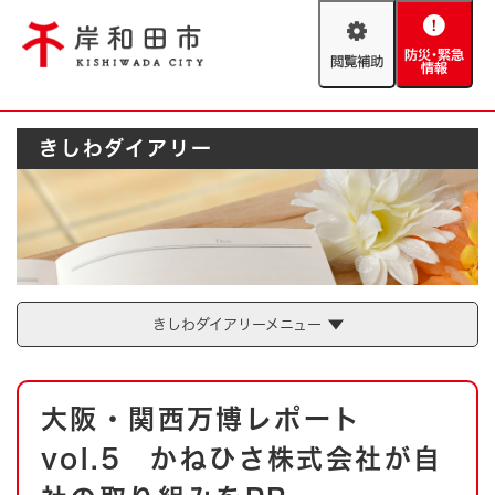
ペ
メニューを飛ばして本文へ
ー
閲
防
ジ
覧
災
の
補
・
先
助
緊
頭
Foreign language
きしわダイアリー
急
で
防災・緊急情報
救急・消防
情
す
報
。
やさしい日本語
ハザードマップ
AED設置箇所
文字サイズ
拡大
標準
とじる
背景色変更
白
黒
青
きしわダイアリーメニュー
とじる
本
大阪・関西万博レポート
文
vol.5 かねひさ株式会社が自