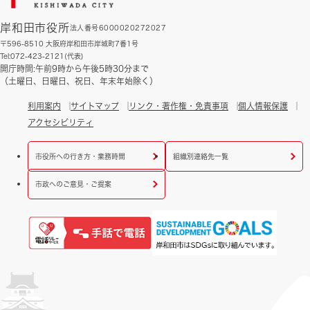
岸和田市役所
法人番号6000020272027
〒596-8510 大阪府岸和田市岸城町7番1号
Tel:072-423-2121(代表)
開庁時間:午前9時から午後5時30分まで
（土曜日、日曜日、祝日、年末年始除く）
利用案内
サイトマップ
リンク・著作権・免責事項
個人情報保護
アクセシビリティ
市役所への行き方・業務時間
組織別連絡先一覧
市政へのご意見・ご提案