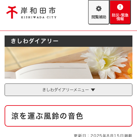
ペ
メニューを飛ばして本文へ
ー
閲
防
ジ
覧
災
の
補
・
先
助
緊
頭
Foreign language
きしわダイアリー
急
で
防災・緊急情報
救急・消防
情
す
報
。
やさしい日本語
ハザードマップ
AED設置箇所
文字サイズ
拡大
標準
とじる
背景色変更
白
黒
青
きしわダイアリーメニュー
とじる
本
涼を運ぶ風鈴の音色
文
更新日：2025年8月15日掲載