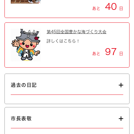
40
あと
日
第45回全国豊かな海づくり大会
詳しくはこちら！
97
あと
日
過去の日記
市長表敬