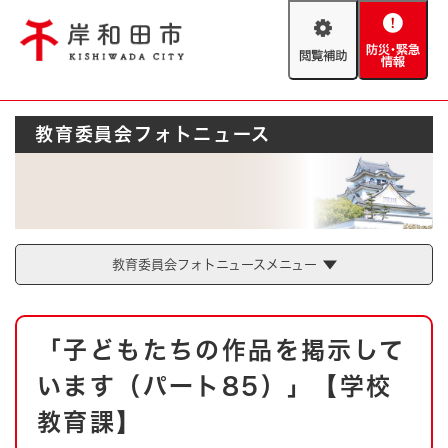
ペ
メニューを飛ばして本文へ
ー
閲
防
ジ
覧
災
の
補
・
先
助
緊
頭
Foreign language
教育委員会フォトニュース
急
で
防災・緊急情報
救急・消防
情
す
報
。
やさしい日本語
ハザードマップ
AED設置箇所
文字サイズ
拡大
標準
とじる
教育委員会フォトニュースメニュー
背景色変更
白
黒
青
本
「子どもたちの作品を掲示して
文
とじる
います（パート85）」【学校
教育課】