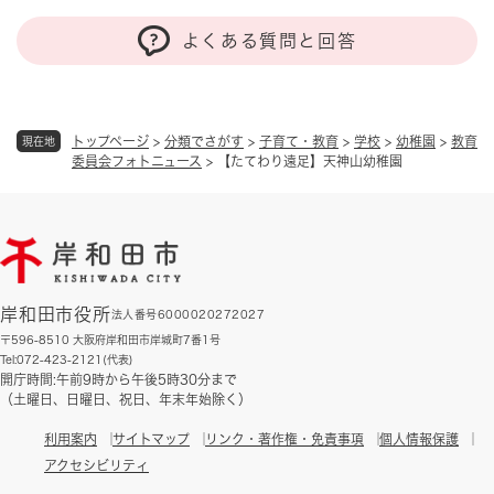
よくある質問と回答
トップページ
>
分類でさがす
>
子育て・教育
>
学校
>
幼稚園
>
教育
現在地
委員会フォトニュース
>
【たてわり遠足】天神山幼稚園
岸和田市役所
法人番号6000020272027
〒596-8510 大阪府岸和田市岸城町7番1号
Tel:072-423-2121(代表)
開庁時間:午前9時から午後5時30分まで
（土曜日、日曜日、祝日、年末年始除く）
利用案内
サイトマップ
リンク・著作権・免責事項
個人情報保護
アクセシビリティ