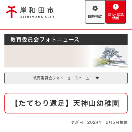
ペ
メニューを飛ばして本文へ
ー
閲
防
ジ
覧
災
の
補
・
先
助
緊
頭
Foreign language
教育委員会フォトニュース
急
で
防災・緊急情報
救急・消防
情
す
報
。
やさしい日本語
ハザードマップ
AED設置箇所
文字サイズ
拡大
標準
とじる
教育委員会フォトニュースメニュー
背景色変更
白
黒
青
本
【たてわり遠足】天神山幼稚園
文
とじる
更新日：2024年12月5日掲載