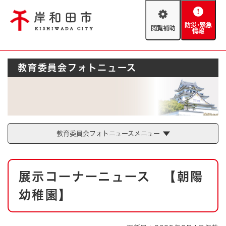
ペ
メニューを飛ばして本文へ
ー
閲
防
ジ
覧
災
の
補
・
先
助
緊
頭
Foreign language
教育委員会フォトニュース
急
で
防災・緊急情報
救急・消防
情
す
報
。
やさしい日本語
ハザードマップ
AED設置箇所
文字サイズ
拡大
標準
とじる
教育委員会フォトニュースメニュー
背景色変更
白
黒
青
本
展示コーナーニュース 【朝陽
文
とじる
幼稚園】