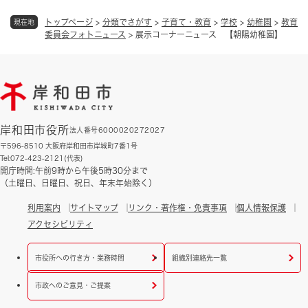
トップページ
>
分類でさがす
>
子育て・教育
>
学校
>
幼稚園
>
教育
現在地
委員会フォトニュース
>
展示コーナーニュース 【朝陽幼稚園】
岸和田市役所
法人番号6000020272027
〒596-8510 大阪府岸和田市岸城町7番1号
Tel:072-423-2121(代表)
開庁時間:午前9時から午後5時30分まで
（土曜日、日曜日、祝日、年末年始除く）
利用案内
サイトマップ
リンク・著作権・免責事項
個人情報保護
アクセシビリティ
市役所への行き方・業務時間
組織別連絡先一覧
市政へのご意見・ご提案