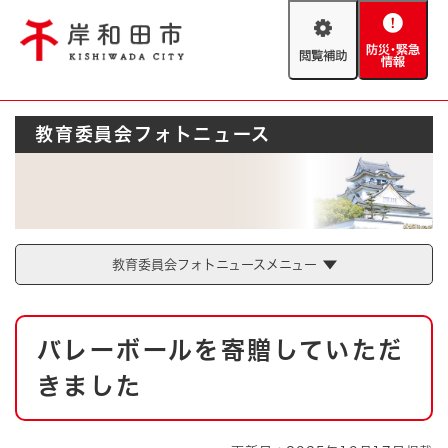
ペ
メニューを飛ばして本文へ
ー
閲
防
ジ
覧
災
の
補
・
先
助
緊
頭
Foreign language
教育委員会フォトニュース
急
で
防災・緊急情報
救急・消防
情
す
報
。
やさしい日本語
ハザードマップ
AED設置箇所
文字サイズ
拡大
標準
とじる
教育委員会フォトニュースメニュー
背景色変更
白
黒
青
本
バレーボールを寄贈していただ
文
とじる
きました