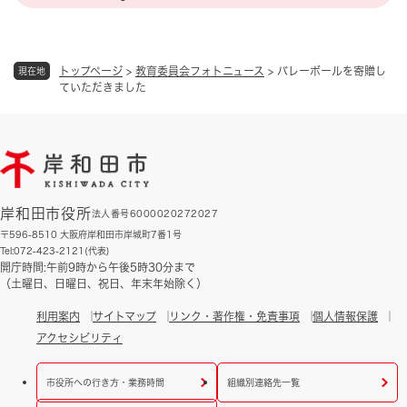
トップページ
>
教育委員会フォトニュース
>
バレーボールを寄贈し
現在地
ていただきました
岸和田市役所
法人番号6000020272027
〒596-8510 大阪府岸和田市岸城町7番1号
Tel:072-423-2121(代表)
開庁時間:午前9時から午後5時30分まで
（土曜日、日曜日、祝日、年末年始除く）
利用案内
サイトマップ
リンク・著作権・免責事項
個人情報保護
アクセシビリティ
市役所への行き方・業務時間
組織別連絡先一覧