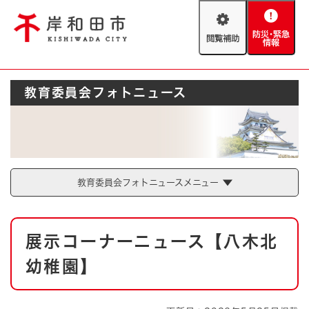
ペ
メニューを飛ばして本文へ
ー
閲
防
ジ
覧
災
の
補
・
先
助
緊
頭
Foreign language
教育委員会フォトニュース
急
で
防災・緊急情報
救急・消防
情
す
報
。
やさしい日本語
ハザードマップ
AED設置箇所
文字サイズ
拡大
標準
とじる
教育委員会フォトニュースメニュー
背景色変更
白
黒
青
本
展示コーナーニュース【八木北
文
とじる
幼稚園】