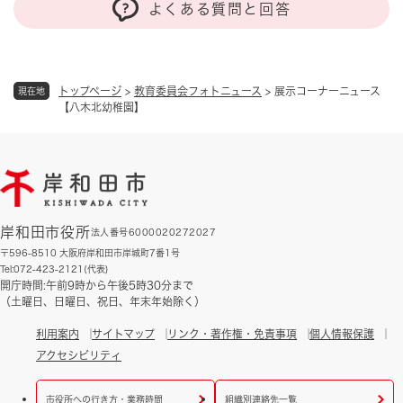
よくある質問と回答
トップページ
>
教育委員会フォトニュース
>
展示コーナーニュース
現在地
【八木北幼稚園】
岸和田市役所
法人番号6000020272027
〒596-8510 大阪府岸和田市岸城町7番1号
Tel:072-423-2121(代表)
開庁時間:午前9時から午後5時30分まで
（土曜日、日曜日、祝日、年末年始除く）
利用案内
サイトマップ
リンク・著作権・免責事項
個人情報保護
アクセシビリティ
市役所への行き方・業務時間
組織別連絡先一覧