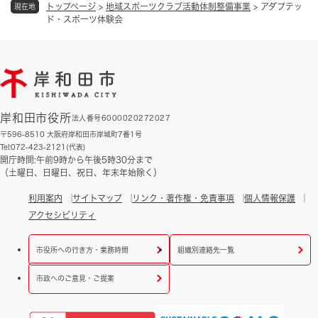
トップページ
>
地域スポーツクラブ活動体制整備事業
>
アダプテッ
現在地
ド・スポーツ体験会
岸和田市役所
法人番号6000020272027
〒596-8510 大阪府岸和田市岸城町7番1号
Tel:072-423-2121(代表)
開庁時間:午前9時から午後5時30分まで
（土曜日、日曜日、祝日、年末年始除く）
利用案内
サイトマップ
リンク・著作権・免責事項
個人情報保護
アクセシビリティ
市役所への行き方・業務時間
組織別連絡先一覧
市政へのご意見・ご提案