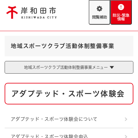
ペ
メニューを飛ばして本文へ
ー
閲
防
ジ
覧
災
の
補
・
先
助
緊
頭
Foreign language
急
で
防災・緊急情報
救急・消防
地域スポーツクラブ活動体制整備事業
情
す
報
。
やさしい日本語
ハザードマップ
AED設置箇所
地域スポーツクラブ活動体制整備事業メニュー
文字サイズ
拡大
標準
とじる
本
背景色変更
白
黒
青
アダプテッド・スポーツ体験会
文
とじる
アダプテッド・スポーツ体験会について
アダプテッド・スポーツ体験会申込