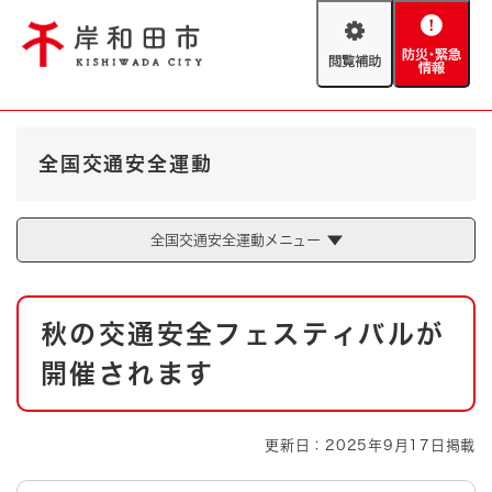
ペ
メニューを飛ばして本文へ
ー
閲
防
ジ
覧
災
の
補
・
先
助
緊
頭
Foreign language
急
で
防災・緊急情報
救急・消防
全国交通安全運動
情
す
報
。
やさしい日本語
ハザードマップ
AED設置箇所
全国交通安全運動メニュー
文字サイズ
拡大
標準
とじる
本
背景色変更
白
黒
青
秋の交通安全フェスティバルが
文
開催されます
とじる
更新日：2025年9月17日掲載