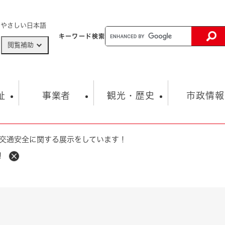
メニューを飛ばして本文へ
やさしい日本語
キーワード
検索
閲覧補助
ザードマップ
AED設置箇所
祉
事業者
観光・歴史
市政情報
交通安全に関する展示をしています！
健康・生活
子育て
市の概要
入札・契約情報
観光スポット
生涯学習・スポーツ
オープンデータ
総合計画
まちづくり・協働
！
行財政
産業振興
動画情報
人権・平和
税金
とじる
とじる
市政
環境
職員採用情報
福祉・介護
とじる
市役所・施設の案内