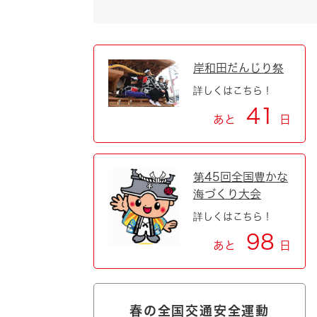
自然・環境・公園
住宅
引っ越し
おくやみ
岸和田だんじり祭
男女共同参画
地域コミュニティ
詳しくはこちら！
ティア・協働
41
あと
日
道路・河川・交通
まちづくり
文化
国際交流
第45回全国豊かな
海づくり大会
とじる
詳しくはこちら！
98
あと
日
春の全国交通安全運動