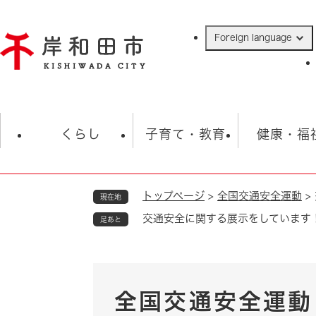
ペ
ー
Foreign language
ジ
の
先
頭
で
防災・緊急情報
救急・消防
ハ
す
くらし
子育て・教育
健康・福
。
トップページ
>
全国交通安全運動
>
現在地
相談
学校
住民票・戸籍
観光
福祉・
交通安全に関する展示をしています
足あと
税金
保険・年金
歴史
ごみ・衛生・動物
救急・消防
防災・防犯
上水道・下水道
全国交通安全運動