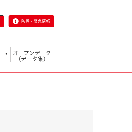
防災・緊急情報
オープンデータ
（データ集）
とじる