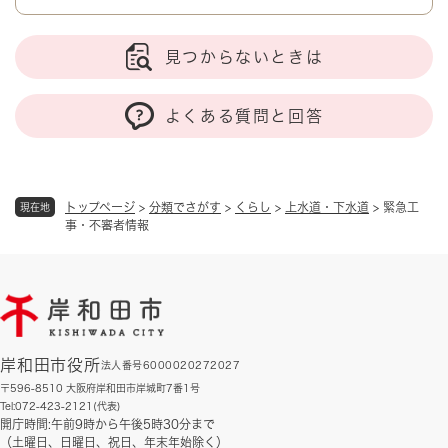
見つからないときは
よくある質問と回答
トップページ
>
分類でさがす
>
くらし
>
上水道・下水道
>
緊急工
現在地
事・不審者情報
岸和田市役所
法人番号6000020272027
〒596-8510 大阪府岸和田市岸城町7番1号
Tel:072-423-2121(代表)
開庁時間:午前9時から午後5時30分まで
（土曜日、日曜日、祝日、年末年始除く）