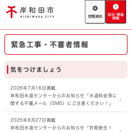
ペ
メニューを飛ばして本文へ
ー
閲
防
ジ
覧
災
の
補
・
先
助
緊
頭
Foreign language
本
急
で
防災・緊急情報
救急・消防
緊急工事・不審者情報
文
情
す
報
。
やさしい日本語
ハザードマップ
AED設置箇所
気をつけましょう
文字サイズ
拡大
標準
とじる
背景色変更
白
黒
青
2026年7月16日掲載
岸和田水道センターからのお知らせ「水道料金等に
関する不審メール（SMS）にご注意ください！」
とじる
2025年8月27日掲載
岸和田水道センターからのお知らせ「詐欺発生！