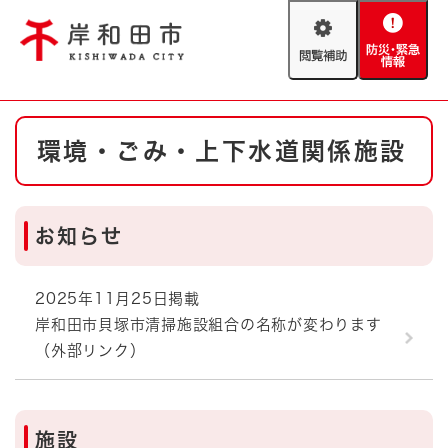
ペ
メニューを飛ばして本文へ
ー
閲
防
ジ
覧
災
の
補
・
先
助
緊
頭
Foreign language
本
急
で
防災・緊急情報
救急・消防
環境・ごみ・上下水道関係施設
文
情
す
報
。
やさしい日本語
ハザードマップ
AED設置箇所
お知らせ
文字サイズ
拡大
標準
とじる
背景色変更
白
黒
青
2025年11月25日掲載
岸和田市貝塚市清掃施設組合の名称が変わります
（外部リンク）
とじる
施設