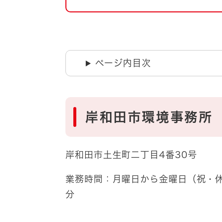
自然・環境・公園
住宅
引っ越し
おくやみ
男女共同参画
地域コミュニティ
ページ内目次
ティア・協働
道路・河川・交通
まちづくり
文化
国際交流
岸和田市環境事務所
とじる
岸和田市土生町二丁目4番30号
業務時間：月曜日から金曜日（祝・休
分