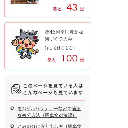
43
あと
日
第45回全国豊かな
海づくり大会
詳しくはこちら！
100
あと
日
このページを見ている人は
こんなページも見ています
モバイルバッテリーなどの適正
な処分方法（廃棄物対策課）
ごみの分け方と出し方（廃棄物