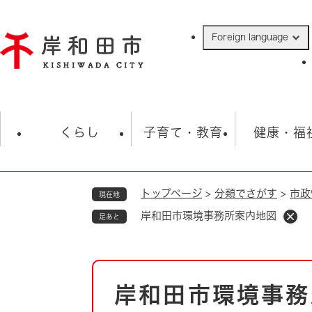
ペ
ー
Foreign language
ジ
の
先
頭
で
防災・緊急情報
救急・消防
ハ
す
くらし
子育て・教育
健康・福
。
トップページ
>
分類でさがす
>
市政
現在地
相談
学校
住民票・戸籍
観光
福祉・
岸和田市環境事務所案内地図
足あと
税金
保険・年金
歴史
ごみ・衛生・動物
救急・消防
本
岸和田市環境事務
防災・防犯
文
上水道・下水道