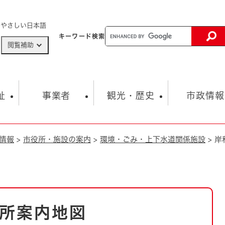
メニューを飛ばして本文へ
やさしい日本語
キーワード
検索
閲覧補助
ザードマップ
AED設置箇所
祉
事業者
観光・歴史
市政情報
情報
>
市役所・施設の案内
>
環境・ごみ・上下水道関係施設
>
岸
健康・生活
子育て
市の概要
入札・契約情報
観光スポット
生涯学習・スポーツ
オープンデータ
総合計画
まちづくり・協働
行財政
産業振興
動画情報
人権・平和
税金
とじる
とじる
市政
環境
職員採用情報
福祉・介護
とじる
所案内地図
市役所・施設の案内