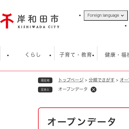
ペ
ー
Foreign language
ジ
の
先
頭
で
防災・緊急情報
救急・消防
ハ
す
くらし
子育て・教育
健康・福
。
トップページ
>
分類でさがす
>
オー
現在地
相談
学校
住民票・戸籍
観光
福祉・
オープンデータ
足あと
税金
保険・年金
歴史
ごみ・衛生・動物
救急・消防
本
オープンデータ
防災・防犯
文
上水道・下水道