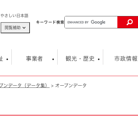
メニューを飛ばして本文へ
やさしい日本語
キーワード
検索
閲覧補助
ザードマップ
AED設置箇所
祉
事業者
観光・歴史
市政情報
プンデータ（データ集）
>
オープンデータ
健康・生活
子育て
市の概要
入札・契約情報
観光スポット
生涯学習・スポーツ
オープンデータ
総合計画
まちづくり・協働
行財政
産業振興
動画情報
人権・平和
税金
とじる
とじる
市政
環境
職員採用情報
福祉・介護
とじる
市役所・施設の案内