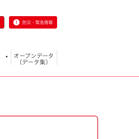
防災・緊急情報
オープンデータ
（データ集）
とじる