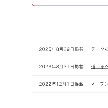
自然・環境・公園
住宅
引っ越し
おくやみ
男女共同参画
地域コミュニティ
ティア・協働
道路・河川・交通
まちづくり
2025年8月29日掲載
データ
文化
国際交流
2023年8月31日掲載
道しる
とじる
2022年12月1日掲載
オープ