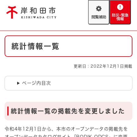
ペ
メニューを飛ばして本文へ
ー
閲
防
ジ
覧
災
の
補
・
先
助
緊
頭
Foreign language
本
急
で
防災・緊急情報
救急・消防
統計情報一覧
文
情
す
報
。
やさしい日本語
ハザードマップ
AED設置箇所
更新日：2022年12月1日掲載
文字サイズ
拡大
標準
とじる
ページ内目次
背景色変更
白
黒
青
とじる
統計情報一覧
の掲載先を変更しました​
令和4年12月1日から、本市のオープンデータの掲載先を
オープンデータカタログサイト「BODIK ODCS」に変更