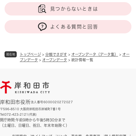
見つからないときは
よくある質問と回答
トップページ
>
分類でさがす
>
オープンデータ（データ集）
>
オー
現在地
プンデータ
>
オープンデータ
>
統計情報一覧
岸和田市役所
法人番号6000020272027
〒596-8510 大阪府岸和田市岸城町7番1号
Tel:072-423-2121(代表)
開庁時間:午前9時から午後5時30分まで
（土曜日、日曜日、祝日、年末年始除く）