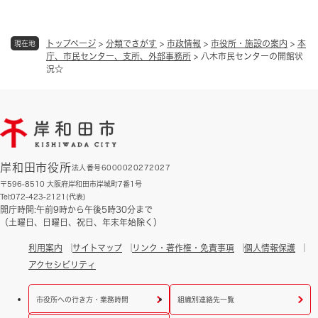
トップページ
>
分類でさがす
>
市政情報
>
市役所・施設の案内
>
本
現在地
庁、市民センター、支所、外部事務所
>
八木市民センターの開館状
況☆
岸和田市役所
法人番号6000020272027
〒596-8510 大阪府岸和田市岸城町7番1号
Tel:072-423-2121(代表)
開庁時間:午前9時から午後5時30分まで
（土曜日、日曜日、祝日、年末年始除く）
利用案内
サイトマップ
リンク・著作権・免責事項
個人情報保護
アクセシビリティ
市役所への行き方・業務時間
組織別連絡先一覧