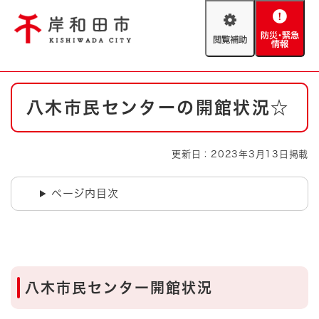
ペ
メニューを飛ばして本文へ
ー
閲
防
ジ
覧
災
の
補
・
先
助
緊
頭
Foreign language
本
急
で
防災・緊急情報
救急・消防
八木市民センターの開館状況☆
文
情
す
報
。
やさしい日本語
ハザードマップ
AED設置箇所
更新日：2023年3月13日掲載
文字サイズ
拡大
標準
とじる
ページ内目次
背景色変更
白
黒
青
とじる
八木市民センター開館状況