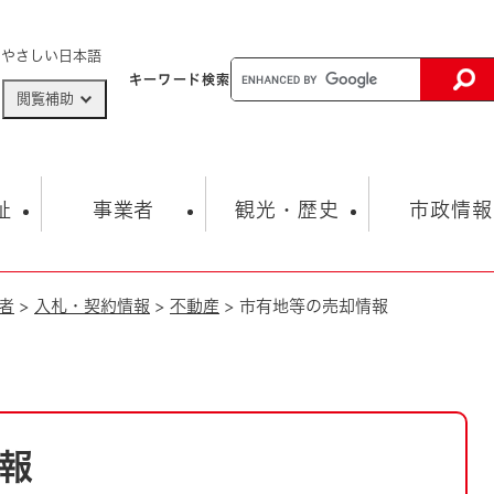
メニューを飛ばして本文へ
やさしい日本語
キーワード
検索
閲覧補助
ザードマップ
AED設置箇所
祉
事業者
観光・歴史
市政情報
者
>
入札・契約情報
>
不動産
>
市有地等の売却情報
健康・生活
子育て
市の概要
入札・契約情報
観光スポット
生涯学習・スポーツ
オープンデータ
総合計画
まちづくり・協働
行財政
産業振興
動画情報
人権・平和
税金
とじる
とじる
市政
環境
職員採用情報
福祉・介護
とじる
報
市役所・施設の案内