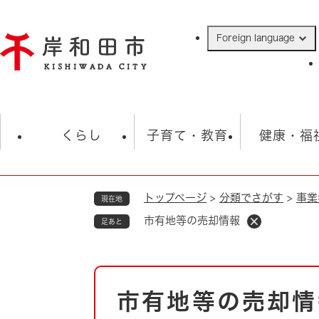
ペ
ー
Foreign language
ジ
の
先
頭
で
防災・緊急情報
救急・消防
ハ
す
くらし
子育て・教育
健康・福
。
トップページ
>
分類でさがす
>
事業
現在地
相談
学校
住民票・戸籍
観光
福祉・
市有地等の売却情報
足あと
税金
保険・年金
歴史
ごみ・衛生・動物
救急・消防
本
市有地等の売却情
防災・防犯
文
上水道・下水道