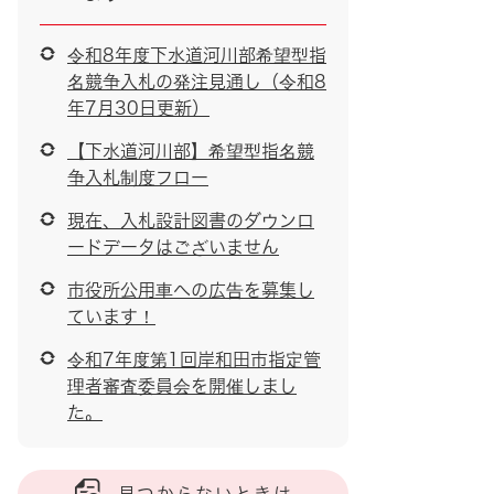
令和8年度下水道河川部希望型指
名競争入札の発注見通し（令和8
年7月30日更新）
【下水道河川部】希望型指名競
争入札制度フロー
現在、入札設計図書のダウンロ
ードデータはございません
市役所公用車への広告を募集し
ています！
令和7年度第1回岸和田市指定管
理者審査委員会を開催しまし
た。