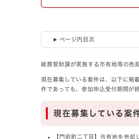
自然・環境・公園
住宅
引っ越し
おくやみ
男女共同参画
地域コミュニティ
ページ内目次
ティア・協働
道路・河川・交通
まちづくり
総務管財課が実施する市有地等の売
文化
国際交流
現在募集している案件は、以下に掲
件であっても、参加申込受付期間が
とじる
現在募集している案
【門前町二丁目】市有地を売却