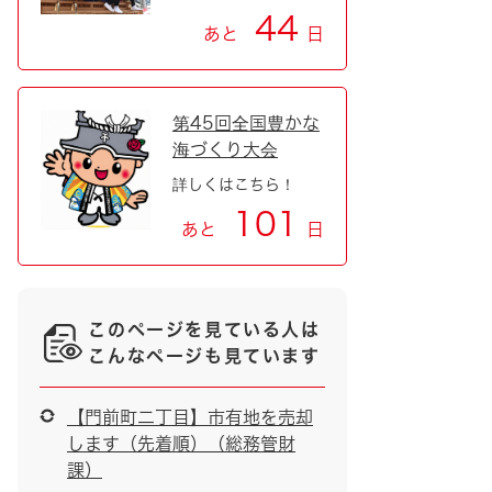
44
あと
日
第45回全国豊かな
海づくり大会
詳しくはこちら！
101
あと
日
このページを見ている人は
こんなページも見ています
【門前町二丁目】市有地を売却
します（先着順）（総務管財
課）