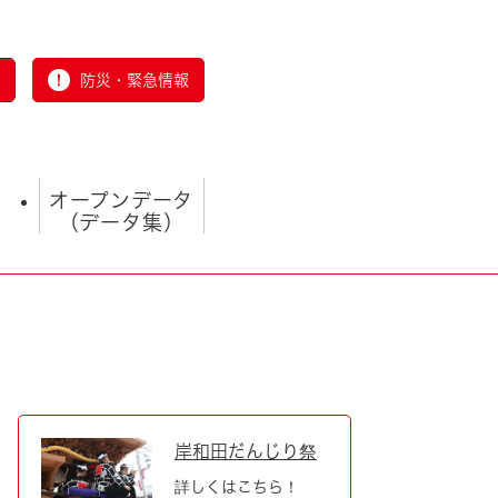
防災・緊急情報
オープンデータ
（データ集）
とじる
岸和田だんじり祭
詳しくはこちら！