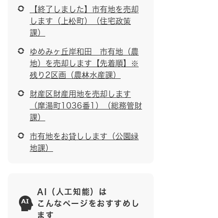
【終了しました】市有地を売却
します（上松町）（住宅政策
課）
ゆめみヶ丘岸和田 市有地（農
地）を売却します【先着順】※
残り2区画（農林水産課）
財産区財産用地を売却します
（摩湯町1036番1）（総務管財
課）
市有地をお貸しします（公園緑
地課）
AI（人工知能）は
こんなページをおすすめし
ます