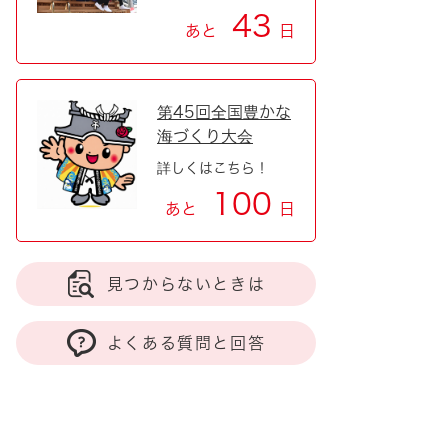
43
あと
日
第45回全国豊かな
海づくり大会
詳しくはこちら！
100
あと
日
見つからないときは
よくある質問と回答