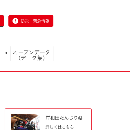
防災・緊急情報
オープンデータ
（データ集）
とじる
岸和田だんじり祭
詳しくはこちら！