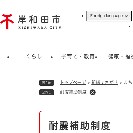
ペ
ー
Foreign language
ジ
の
先
頭
で
防災・緊急情報
救急・消防
ハ
す
くらし
子育て・教育
健康・福
。
トップページ
>
組織でさがす
>
まち
現在地
相談
学校
住民票・戸籍
観光
福祉・
耐震補助制度
足あと
税金
保険・年金
歴史
ごみ・衛生・動物
救急・消防
本
耐震補助制度
防災・防犯
文
上水道・下水道