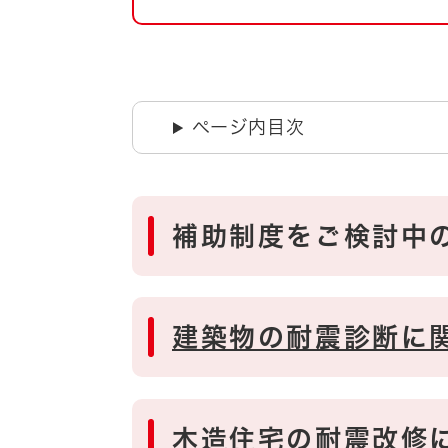
自然・環境・公園
住宅
引っ越し
おくやみ
男女共同参画
地域コミュニティ
ページ内目次
ティア・協働
道路・河川・交通
まちづくり
文化
国際交流
​補助制度をご検討中
とじる
建築物の耐震診断に
木造住宅の耐震改修