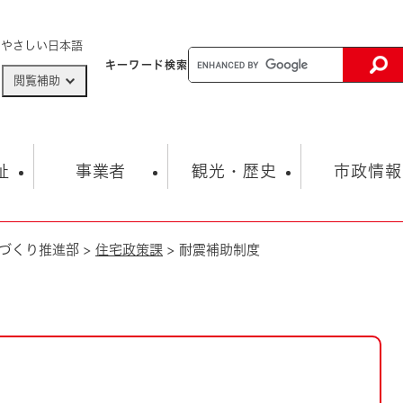
メニューを飛ばして本文へ
やさしい日本語
キーワード
検索
閲覧補助
ザードマップ
AED設置箇所
祉
事業者
観光・歴史
市政情報
づくり推進部
>
住宅政策課
>
耐震補助制度
健康・生活
子育て
市の概要
入札・契約情報
観光スポット
生涯学習・スポーツ
オープンデータ
総合計画
まちづくり・協働
行財政
産業振興
動画情報
人権・平和
税金
とじる
とじる
市政
環境
職員採用情報
福祉・介護
とじる
市役所・施設の案内