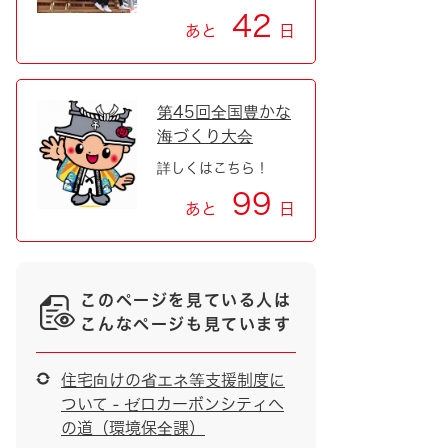
42
あと
日
第45回全国豊かな
海づくり大会
詳しくはこちら！
99
あと
日
このページを見ている人は
こんなページも見ています
住宅向けの省エネ等支援制度に
ついて - ゼロカーボンシティへ
の道（環境保全課）