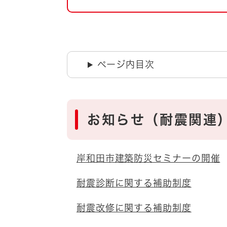
自然・環境・公園
住宅
引っ越し
おくやみ
男女共同参画
地域コミュニティ
ページ内目次
ティア・協働
道路・河川・交通
まちづくり
文化
国際交流
お知らせ（耐震関連
とじる
岸和田市建築防災セミナーの開催
耐震診断に関する補助制度
耐震改修に関する補助制度