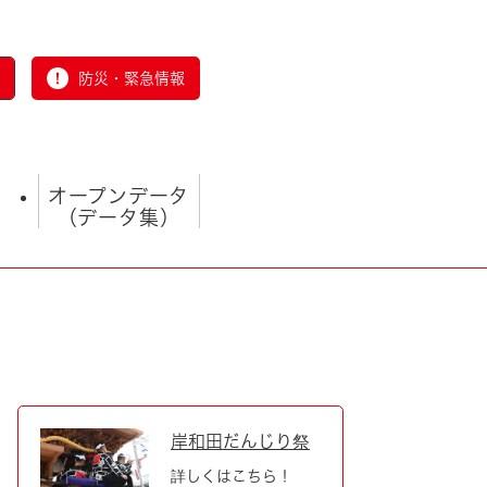
防災・緊急情報
オープンデータ
（データ集）
とじる
岸和田だんじり祭
詳しくはこちら！