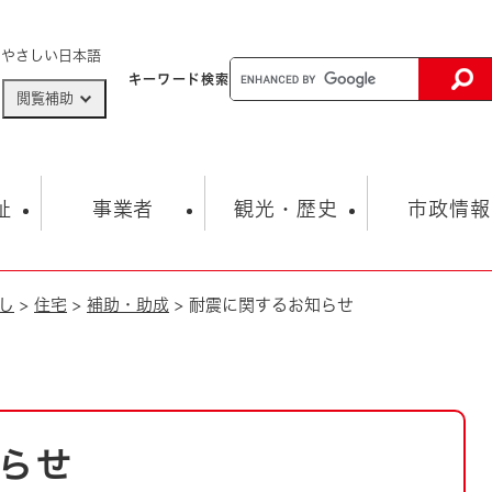
メニューを飛ばして本文へ
やさしい日本語
キーワード
検索
閲覧補助
ザードマップ
AED設置箇所
祉
事業者
観光・歴史
市政情報
し
>
住宅
>
補助・助成
>
耐震に関するお知らせ
健康・生活
子育て
市の概要
入札・契約情報
観光スポット
生涯学習・スポーツ
オープンデータ
総合計画
まちづくり・協働
行財政
産業振興
動画情報
人権・平和
税金
とじる
とじる
市政
環境
職員採用情報
福祉・介護
とじる
らせ
市役所・施設の案内