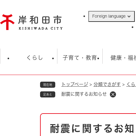
ペ
ー
Foreign language
ジ
の
先
頭
で
防災・緊急情報
救急・消防
ハ
す
くらし
子育て・教育
健康・福
。
トップページ
>
分類でさがす
>
くら
現在地
相談
学校
住民票・戸籍
観光
福祉・
耐震に関するお知らせ
足あと
税金
保険・年金
歴史
ごみ・衛生・動物
救急・消防
本
耐震に関するお知
防災・防犯
文
上水道・下水道