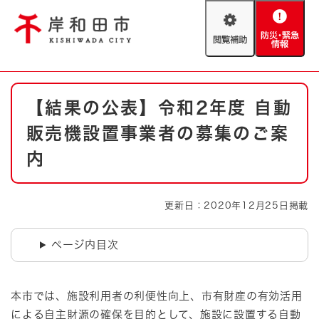
ペ
メニューを飛ばして本文へ
ー
閲
防
ジ
覧
災
の
補
・
先
助
緊
頭
Foreign language
本
急
で
防災・緊急情報
救急・消防
【結果の公表】令和2年度 自動
文
情
す
報
。
販売機設置事業者の募集のご案
やさしい日本語
ハザードマップ
AED設置箇所
内
文字サイズ
拡大
標準
とじる
更新日：2020年12月25日掲載
背景色変更
白
黒
青
ページ内目次
とじる
本市では、施設利用者の利便性向上、市有財産の有効活用
による自主財源の確保を目的として、施設に設置する自動