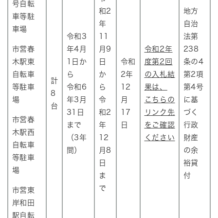
号自転
和2
地方
車等駐
年
自治
車場
令和3
11
法第
市営春
年4月
月9
令和2年
238
木駅東
1日か
日
令和
度第2回
条の4
自転車
ら
か
2年
の入札結
第2項
計
等駐車
令和6
ら
12
果は、
第4号
8
場
年3月
令
月
こちらの
に基
台
31日
和2
17
リンク先
づく
市営春
まで
年
日
をご確認
行政
木駅西
（3年
12
ください
財産
自転車
間）
月8
の余
等駐車
日
裕貸
場
ま
付
で
市営東
岸和田
駅自転