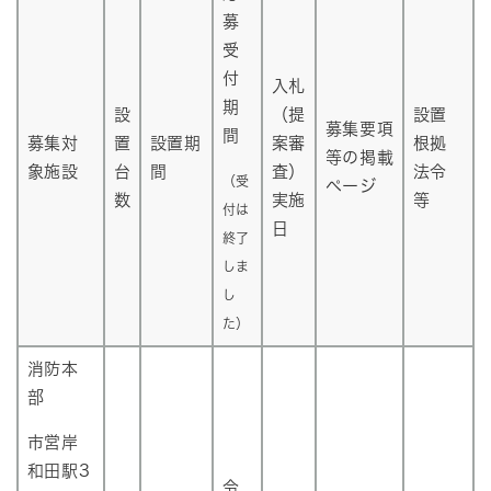
募
受
付
入札
期
設
（提
設置
募集要項
間
募集対
置
設置期
案審
根拠
等の掲載
象施設
台
間
査）
法令
（受
ページ
数
実施
等
付は
日
終了
しま
し
た）
消防本
部
市営岸
和田駅3
令