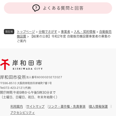
よくある質問と回答
トップページ
>
分類でさがす
>
事業者
>
入札・契約情報
>
自動販売
現在地
機設置
>
【結果の公表】令和2年度 自動販売機設置事業者の募集の
ご案内
岸和田市役所
法人番号6000020272027
〒596-8510 大阪府岸和田市岸城町7番1号
Tel:072-423-2121(代表)
開庁時間:午前9時から午後5時30分まで
（土曜日、日曜日、祝日、年末年始除く）
利用案内
サイトマップ
リンク・著作権・免責事項
個人情報保護
アクセシビリティ