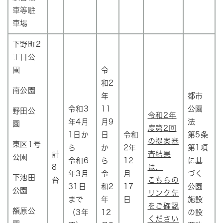
車等駐
車場
下野町2
丁目公
園
令
和2
南公園
年
都市
令和3
11
公園
野田公
令和2年
年4月
月9
法
園
度第2回
1日か
日
令和
第5条
の提案審
東区1号
ら
か
2年
第1項
計
査結果
公園
令和6
ら
12
に基
8
は、
年3月
令
月
づく
下池田
台
こちらの
31日
和2
17
公園
公園
リンク先
まで
年
日
施設
をご確認
額原公
（3年
12
の設
ください