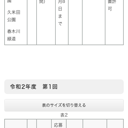
園
間）
月8
置許
日
可
久米田
ま
公園
で
春木川
緑道
令和2年度 第1回
表のサイズを切り替える
表2
応募