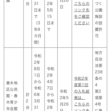
園
月26
台
31
2年
こちらの
づく
日
日ま
5月
リンク先
公園
で
15
をご確認
施設
（3
日ま
ください
の設
年8
で
置許
カ月
可
間）
地方
令和
自治
2年
法第
8月
令和
238
1日
2年
令和2年
条の
から
4月
春木地
度第1回
4
令和
7日
区公民
令和
の入札結
第2
計
6年
から
館・春
2年5
果は、
項第
2
3月
令和
木青少
月26
こちらの
4号
台
31
2年
年会館
日
リンク先
に基