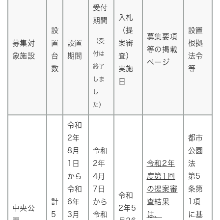
受付
入札
期間
設
（提
設置
募集要項
（受
募集対
置
設置
案審
根拠
等の掲載
付は
象施設
台
期間
査）
法令
ページ
終了
数
実施
等
しま
日
し
た）
令和
2年
都市
8月
令和
公園
1日
2年
令和2年
法
から
4月
度第1回
第5
令和
7日
の提案審
条第
令和
計
6年
から
査結果
1項
中央公
2年5
5
3月
令和
は、
に基