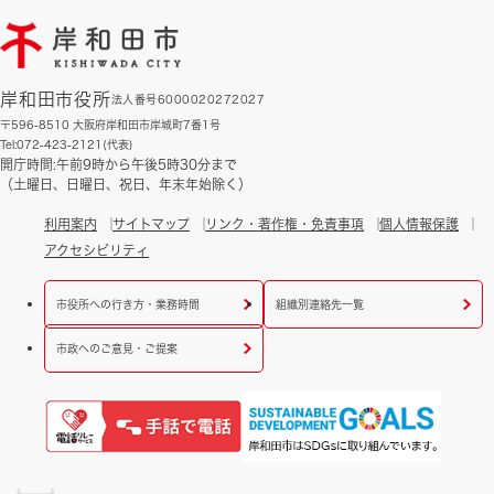
岸和田市役所
法人番号6000020272027
〒596-8510 大阪府岸和田市岸城町7番1号
Tel:072-423-2121(代表)
開庁時間:午前9時から午後5時30分まで
（土曜日、日曜日、祝日、年末年始除く）
利用案内
サイトマップ
リンク・著作権・免責事項
個人情報保護
アクセシビリティ
市役所への行き方・業務時間
組織別連絡先一覧
市政へのご意見・ご提案