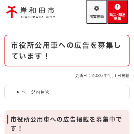
ペ
メニューを飛ばして本文へ
ー
閲
防
ジ
覧
災
の
補
・
先
助
緊
頭
Foreign language
本
急
で
防災・緊急情報
救急・消防
市役所公用車への広告を募集し
文
情
す
報
。
ています！
やさしい日本語
ハザードマップ
AED設置箇所
文字サイズ
拡大
標準
更新日：2026年4月1日掲載
とじる
背景色変更
白
黒
青
ページ内目次
とじる
市役所公用車への広告掲載を募集中で
す！