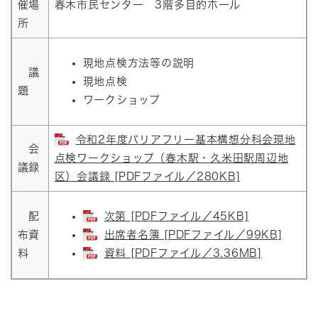
催場
春木市民センター 3階多目的ホール
所
現地点検方法等の説明
議
現地点検
題
ワークショップ
令和2年度バリアフリー基本構想分科会現地
会
点検ワークショップ（春木駅・久米田駅周辺地
議録
区）会議録 [PDFファイル／280KB]
配
次第 [PDFファイル／45KB]
布資
出席者名簿 [PDFファイル／99KB]
料
資料 [PDFファイル／3.36MB]