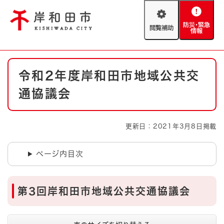
ペ
メニューを飛ばして本文へ
ー
閲
防
ジ
覧
災
の
補
・
先
助
緊
頭
Foreign language
本
急
で
防災・緊急情報
救急・消防
令和2年度岸和田市地域公共交
文
情
す
報
。
通協議会
やさしい日本語
ハザードマップ
AED設置箇所
文字サイズ
拡大
標準
更新日：2021年3月8日掲載
とじる
背景色変更
白
黒
青
ページ内目次
とじる
第3回岸和田市地域公共交通協議会