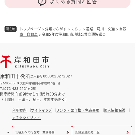
よくある質問と回答
トップページ
>
分類でさがす
>
くらし
>
道路・河川・交通
>
自転
現在地
車・自動車
>
令和2年度岸和田市地域公共交通協議会
岸和田市役所
法人番号6000020272027
〒596-8510 大阪府岸和田市岸城町7番1号
Tel:072-423-2121(代表)
開庁時間:午前9時から午後5時30分まで
（土曜日、日曜日、祝日、年末年始除く）
利用案内
サイトマップ
リンク・著作権・免責事項
個人情報保護
アクセシビリティ
市役所への行き方・業務時間
組織別連絡先一覧