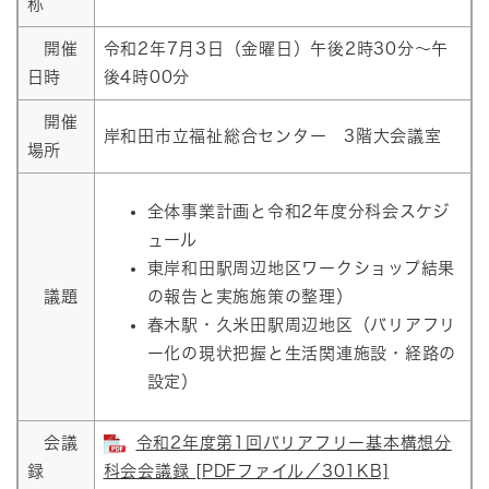
称
開催
令和2年7月3日（金曜日）午後2時30分～午
日時
後4時00分
開催
岸和田市立福祉総合センター 3階大会議室
場所
全体事業計画と令和2年度分科会スケジ
ュール
東岸和田駅周辺地区ワークショップ結果
議題
の報告と実施施策の整理）
春木駅・久米田駅周辺地区（バリアフリ
ー化の現状把握と生活関連施設・経路の
設定）
会議
令和2年度第1回バリアフリー基本構想分
録
科会会議録 [PDFファイル／301KB]