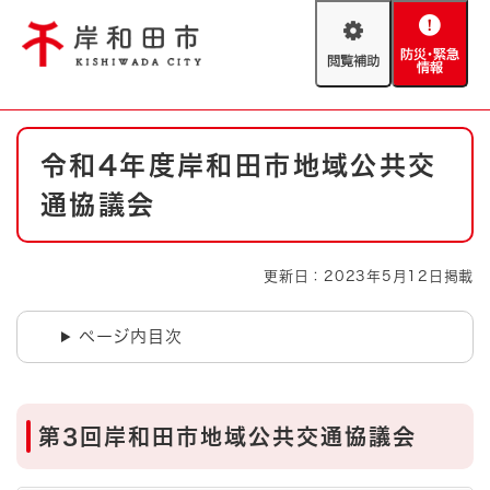
ペ
メニューを飛ばして本文へ
ー
閲
防
ジ
覧
災
の
補
・
先
助
緊
頭
Foreign language
本
急
で
防災・緊急情報
救急・消防
令和4年度岸和田市地域公共交
文
情
す
報
。
通協議会
やさしい日本語
ハザードマップ
AED設置箇所
文字サイズ
拡大
標準
更新日：2023年5月12日掲載
とじる
背景色変更
白
黒
青
ページ内目次
とじる
第3回岸和田市地域公共交通協議会