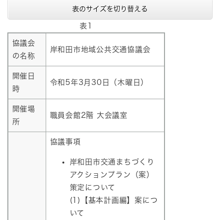
表のサイズを切り替える
表1
協議会
岸和田市地域公共交通協議会​
の名称​
開催日
令和5年3月30日（木曜日）​
時​
開催場
職員会館2階 大会議室​
所​
協議事項
岸和田市交通まちづくり
アクションプラン（案）
策定について
(1)【基本計画編】案につ
いて