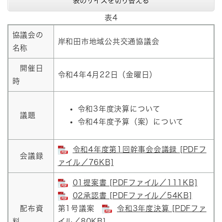
表のサイズを切り替える
表4
協議会の
岸和田市地域公共交通協議会
名称
開催日
令和4年4月22日（金曜日）
時
令和3年度決算について
議題
令和4年度予算（案）について
令和4年度第1回幹事会会議録 [PDFフ
会議録
ァイル／76KB]
01提案書 [PDFファイル／111KB]
02承認書 [PDFファイル／54KB]
配布資
第1号議案
令和3年度決算 [PDFファ
料
イル／80KB]