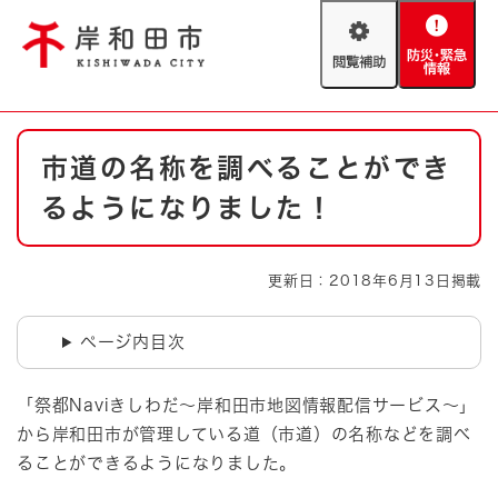
ペ
メニューを飛ばして本文へ
ー
閲
防
ジ
覧
災
の
補
・
先
助
緊
頭
Foreign language
本
急
で
防災・緊急情報
救急・消防
市道の名称を調べることができ
文
情
す
報
。
るようになりました！
やさしい日本語
ハザードマップ
AED設置箇所
文字サイズ
拡大
標準
更新日：2018年6月13日掲載
とじる
背景色変更
白
黒
青
ページ内目次
とじる
「祭都Naviきしわだ～岸和田市地図情報配信サービス～」
から岸和田市が管理している道（市道）の名称などを調べ
ることができるようになりました。