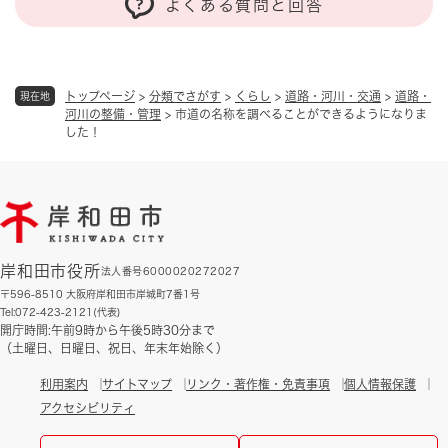
よくある質問と回答
トップページ
>
分類でさがす
>
くらし
>
道路・河川・交通
>
道路・
現在地
河川の整備・管理
>
市道の名称を調べることができるようになりま
した！
岸和田市役所
法人番号6000020272027
〒596-8510 大阪府岸和田市岸城町7番1号
Tel:072-423-2121(代表)
開庁時間:午前9時から午後5時30分まで
（土曜日、日曜日、祝日、年末年始除く）
利用案内
サイトマップ
リンク・著作権・免責事項
個人情報保護
アクセシビリティ