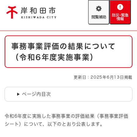
ペ
メニューを飛ばして本文へ
ー
閲
防
ジ
覧
災
の
補
・
先
助
緊
頭
Foreign language
本
急
で
防災・緊急情報
救急・消防
事務事業評価の結果について
文
情
す
報
。
（令和6年度実施事業）
やさしい日本語
ハザードマップ
AED設置箇所
文字サイズ
拡大
標準
更新日：2025年6月13日掲載
とじる
背景色変更
白
黒
青
ページ内目次
とじる
令和6年度に実施した事務事業の評価結果（事務事業評価
シート）について、以下のとおり公表します。