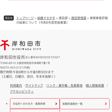
トップページ
>
組織でさがす
>
建設部
>
建設管理課
>
事務事業評価
現在地
の結果について（令和6年度実施事業）
岸和田市役所
法人番号6000020272027
〒596-8510 大阪府岸和田市岸城町7番1号
Tel:072-423-2121(代表)
開庁時間:午前9時から午後5時30分まで
（土曜日、日曜日、祝日、年末年始除く）
利用案内
サイトマップ
リンク・著作権・免責事項
個人情報保護
アクセシビリティ
市役所への行き方・業務時間
組織別連絡先一覧