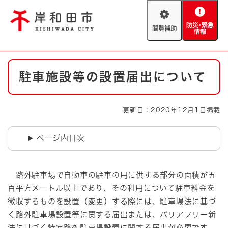
ペ
メニューを飛ばして本文へ
ー
閲
防
ジ
覧
災
の
補
・
先
助
緊
頭
Foreign language
本
急
で
防災・緊急情報
救急・消防
駐車施設等の設置届出について
文
情
す
報
。
やさしい日本語
ハザードマップ
AED設置箇所
更新日：2020年12月1日掲載
文字サイズ
拡大
標準
とじる
ページ内目次
背景色変更
白
黒
青
路外駐車場で自動車の駐車の用に供する部分の面積が五
とじる
百平方メートル以上であり、その利用について駐車料金を
徴収するものを設置（変更）する際には、駐車場法に基づ
く路外駐車場設置等に関する届出または、バリアフリー新
法に基づく特定路外駐車場設置に関する届出が必要です。