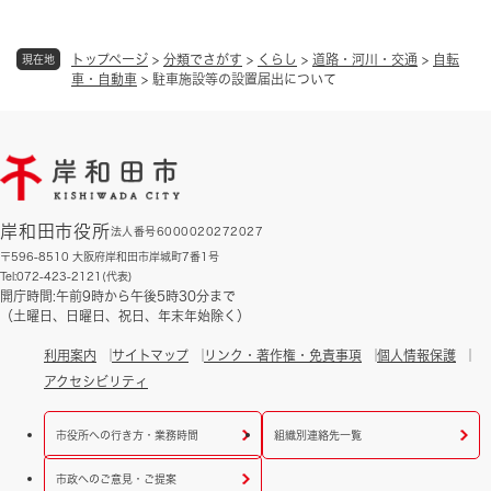
トップページ
>
分類でさがす
>
くらし
>
道路・河川・交通
>
自転
現在地
車・自動車
>
駐車施設等の設置届出について
岸和田市役所
法人番号6000020272027
〒596-8510 大阪府岸和田市岸城町7番1号
Tel:072-423-2121(代表)
開庁時間:午前9時から午後5時30分まで
（土曜日、日曜日、祝日、年末年始除く）
利用案内
サイトマップ
リンク・著作権・免責事項
個人情報保護
アクセシビリティ
市役所への行き方・業務時間
組織別連絡先一覧
市政へのご意見・ご提案