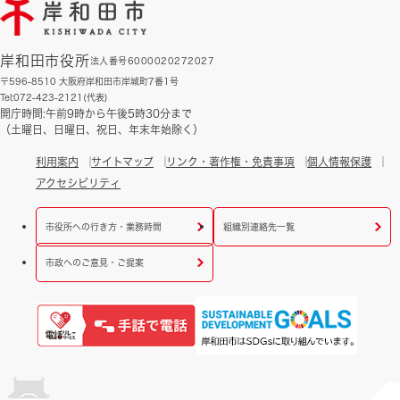
岸和田市役所
法人番号6000020272027
〒596-8510 大阪府岸和田市岸城町7番1号
Tel:072-423-2121(代表)
開庁時間:午前9時から午後5時30分まで
（土曜日、日曜日、祝日、年末年始除く）
利用案内
サイトマップ
リンク・著作権・免責事項
個人情報保護
アクセシビリティ
市役所への行き方・業務時間
組織別連絡先一覧
市政へのご意見・ご提案