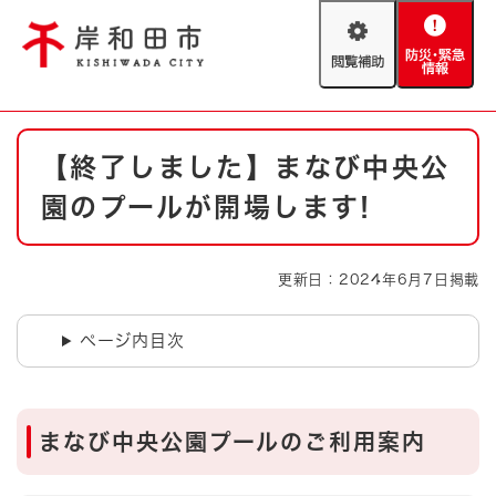
ペ
メニューを飛ばして本文へ
ー
閲
防
ジ
覧
災
の
補
・
先
助
緊
頭
Foreign language
本
急
で
防災・緊急情報
救急・消防
【終了しました】まなび中央公
文
情
す
報
。
園のプールが開場します!
やさしい日本語
ハザードマップ
AED設置箇所
文字サイズ
拡大
標準
更新日：2024年6月7日掲載
とじる
背景色変更
白
黒
青
ページ内目次
とじる
まなび中央公園プールのご利用案内