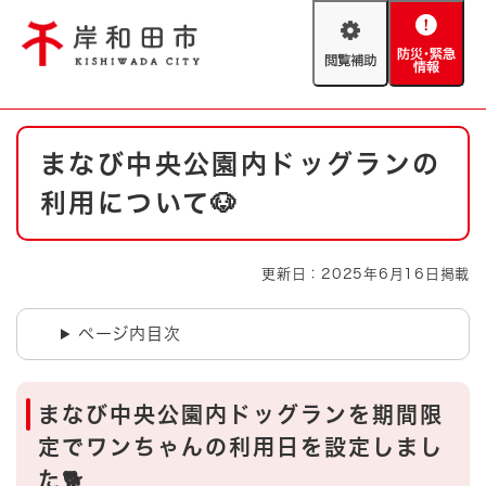
ペ
メニューを飛ばして本文へ
ー
閲
防
ジ
覧
災
の
補
・
先
助
緊
頭
Foreign language
本
急
で
防災・緊急情報
救急・消防
まなび中央公園内ドッグランの
文
情
す
報
。
利用について🐶
やさしい日本語
ハザードマップ
AED設置箇所
文字サイズ
拡大
標準
更新日：2025年6月16日掲載
とじる
背景色変更
白
黒
青
ページ内目次
とじる
まなび中央公園内ドッグランを期間限
定でワンちゃんの利用日を設定しまし
た🐕