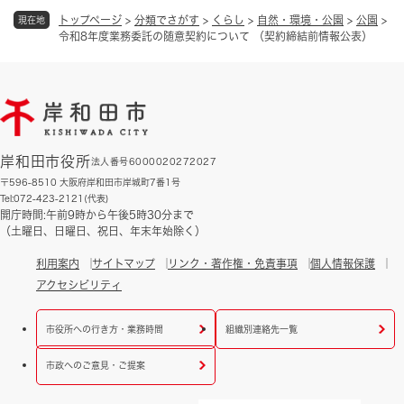
トップページ
>
分類でさがす
>
くらし
>
自然・環境・公園
>
公園
>
現在地
令和8年度業務委託の随意契約について （契約締結前情報公表）
岸和田市役所
法人番号6000020272027
〒596-8510 大阪府岸和田市岸城町7番1号
Tel:072-423-2121(代表)
開庁時間:午前9時から午後5時30分まで
（土曜日、日曜日、祝日、年末年始除く）
利用案内
サイトマップ
リンク・著作権・免責事項
個人情報保護
アクセシビリティ
市役所への行き方・業務時間
組織別連絡先一覧
市政へのご意見・ご提案