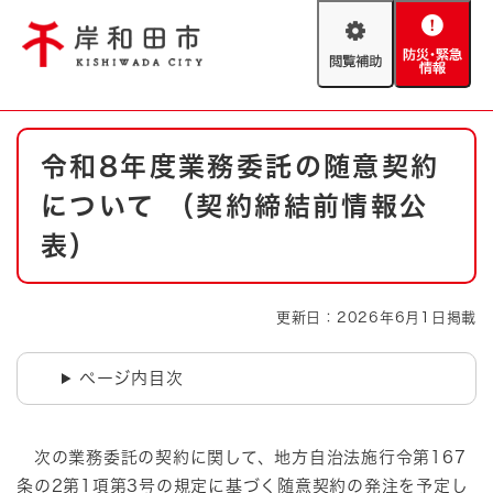
ペ
メニューを飛ばして本文へ
ー
閲
防
ジ
覧
災
の
補
・
先
助
緊
頭
Foreign language
本
急
で
防災・緊急情報
救急・消防
令和8年度業務委託の随意契約
文
情
す
報
。
について （契約締結前情報公
やさしい日本語
ハザードマップ
AED設置箇所
表）
文字サイズ
拡大
標準
とじる
更新日：2026年6月1日掲載
背景色変更
白
黒
青
ページ内目次
とじる
次の業務委託の契約に関して、地方自治法施行令第167
条の2第1項第3号の規定に基づく随意契約の発注を予定し