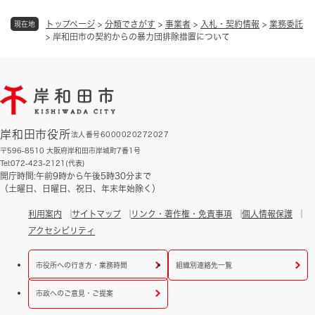
トップページ
>
分類でさがす
>
事業者
>
入札・契約情報
>
業務委託
現在地
>
岸和田市の契約からの暴力団排除措置について
岸和田市役所
法人番号6000020272027
〒596-8510 大阪府岸和田市岸城町7番1号
Tel:072-423-2121(代表)
開庁時間:午前9時から午後5時30分まで
（土曜日、日曜日、祝日、年末年始除く）
利用案内
サイトマップ
リンク・著作権・免責事項
個人情報保護
アクセシビリティ
市役所への行き方・業務時間
組織別連絡先一覧
市政へのご意見・ご提案