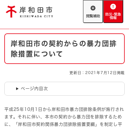
ペ
メニューを飛ばして本文へ
ー
閲
防
ジ
覧
災
の
補
・
先
助
緊
頭
Foreign language
本
急
で
防災・緊急情報
救急・消防
岸和田市の契約からの暴力団排
文
情
す
報
。
除措置について
やさしい日本語
ハザードマップ
AED設置箇所
文字サイズ
拡大
標準
更新日：2021年7月12日掲載
とじる
背景色変更
白
黒
青
ページ内目次
とじる
平成25年10月1日から岸和田市暴力団排除条例が施行され
ます。それに伴い、本市の契約から暴力団を排除するため
に、「岸和田市契約関係暴力団排除措置要綱」を制定し平