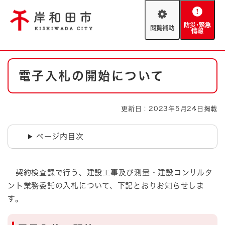
ペ
メニューを飛ばして本文へ
ー
閲
防
ジ
覧
災
の
補
・
先
助
緊
頭
Foreign language
本
急
で
防災・緊急情報
救急・消防
電子入札の開始について
文
情
す
報
。
やさしい日本語
ハザードマップ
AED設置箇所
更新日：2023年5月24日掲載
文字サイズ
拡大
標準
とじる
ページ内目次
背景色変更
白
黒
青
契約検査課で行う、建設工事及び測量・建設コンサルタ
とじる
ント業務委託の入札について、下記とおりお知らせしま
す。