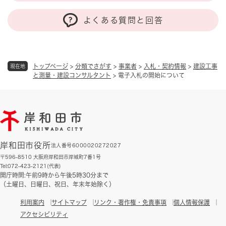
よくある質問と回答
トップページ
>
分類でさがす
>
事業者
>
入札・契約情報
>
建設工事
現在地
と測量・建設コンサルタント
>
電子入札の開始について
岸和田市役所
法人番号6000020272027
〒596-8510 大阪府岸和田市岸城町7番1号
Tel:072-423-2121(代表)
開庁時間:午前9時から午後5時30分まで
（土曜日、日曜日、祝日、年末年始除く）
利用案内
サイトマップ
リンク・著作権・免責事項
個人情報保護
アクセシビリティ