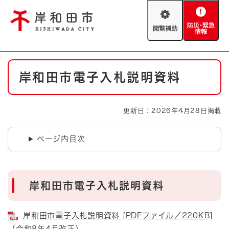
ペ
メニューを飛ばして本文へ
ー
閲
防
ジ
覧
災
の
補
・
先
助
緊
頭
Foreign language
本
急
で
防災・緊急情報
救急・消防
岸和田市電子入札説明資料
文
情
す
報
。
やさしい日本語
ハザードマップ
AED設置箇所
更新日：2026年4月28日掲載
文字サイズ
拡大
標準
とじる
ページ内目次
背景色変更
白
黒
青
とじる
岸和田市電子入札説明資料
岸和田市電子入札説明資料 [PDFファイル／220KB]
（令和8年4月改正）