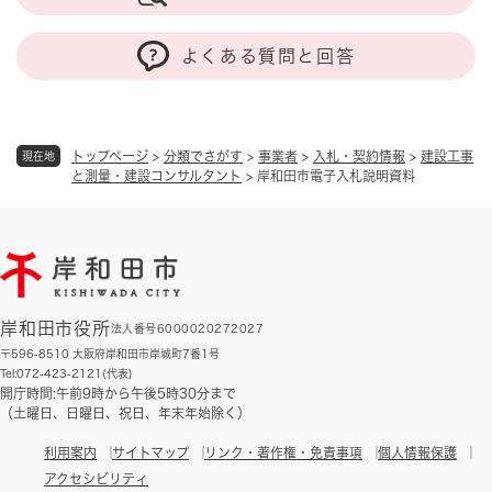
よくある質問と回答
トップページ
>
分類でさがす
>
事業者
>
入札・契約情報
>
建設工事
現在地
と測量・建設コンサルタント
>
岸和田市電子入札説明資料
岸和田市役所
法人番号6000020272027
〒596-8510 大阪府岸和田市岸城町7番1号
Tel:072-423-2121(代表)
開庁時間:午前9時から午後5時30分まで
（土曜日、日曜日、祝日、年末年始除く）
利用案内
サイトマップ
リンク・著作権・免責事項
個人情報保護
アクセシビリティ