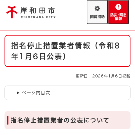
ペ
メニューを飛ばして本文へ
ー
閲
防
ジ
覧
災
の
補
・
先
助
緊
頭
Foreign language
本
急
で
防災・緊急情報
救急・消防
指名停止措置業者情報（令和8
文
情
す
報
。
年1月6日公表）
やさしい日本語
ハザードマップ
AED設置箇所
文字サイズ
拡大
標準
更新日：2026年1月6日掲載
とじる
背景色変更
白
黒
青
ページ内目次
とじる
指名停止措置業者の公表について