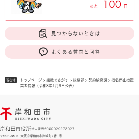
100
あと
日
見つからないときは
よくある質問と回答
トップページ
>
組織でさがす
>
総務部
>
契約検査課
>
指名停止措置
現在地
業者情報（令和8年1月6日公表）
岸和田市役所
法人番号6000020272027
〒596-8510 大阪府岸和田市岸城町7番1号