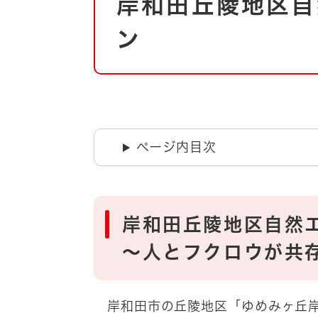
岸和田丘陵地区自
文
自然・環境・公園
住宅
ン
引っ越し
おくやみ
男女共同参画
地域コミュニティ
ティア・協働
道路・河川・交通
まちづくり
ページ内目次
文化
国際交流
とじる
岸和田丘陵地区自然
～人とフクロウが共存
岸和田市の丘陵地区「ゆめみヶ丘