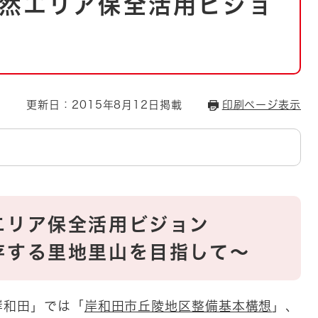
然エリア保全活用ビジョ
とじる
とじる
・ボラン
更新日：2015年8月12日掲載
印刷ページ表示
エリア保全活用ビジョン
する里地里山を目指して～​
岸和田」では「
岸和田市丘陵地区整備基本構想
」、