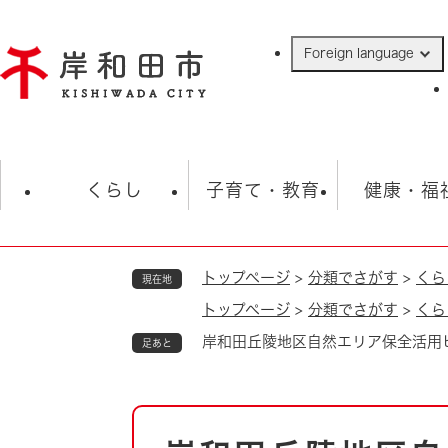
ペ
ー
Foreign language
ジ
の
先
頭
で
防災・緊急情報
救急・消防
ハ
す
くらし
子育て・教育
健康・福
。
トップページ
>
分類でさがす
>
くら
現在地
相談
学校
住民票・戸籍
観光
福祉・
トップページ
>
分類でさがす
>
くら
税金
保険・年金
歴史
岸和田丘陵地区自然エリア保全活用
足あと
ごみ・衛生・動物
救急・消防
防災・防犯
上水道・下水道
本