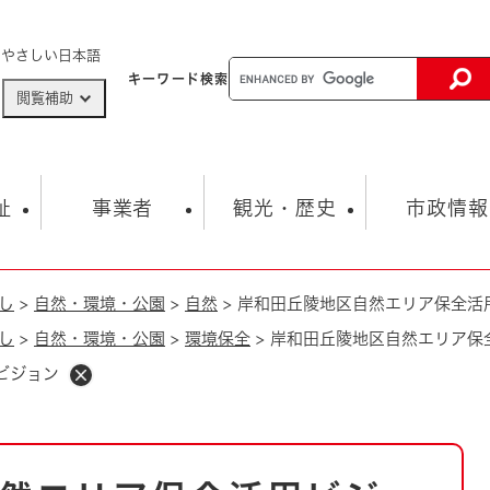
メニューを飛ばして本文へ
やさしい日本語
キーワード
検索
閲覧補助
ザードマップ
AED設置箇所
祉
事業者
観光・歴史
市政情報
し
>
自然・環境・公園
>
自然
>
岸和田丘陵地区自然エリア保全活
健康・生活
子育て
市の概要
入札・契約情報
観光スポット
生涯学習・スポーツ
オープンデータ
総合計画
まちづくり・協働
し
>
自然・環境・公園
>
環境保全
>
岸和田丘陵地区自然エリア保
行財政
産業振興
動画情報
人権・平和
税金
ビジョン
とじる
とじる
市政
環境
職員採用情報
福祉・介護
とじる
市役所・施設の案内