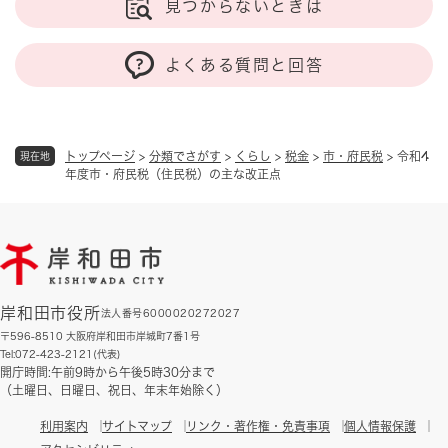
見つからないときは
よくある質問と回答
トップページ
>
分類でさがす
>
くらし
>
税金
>
市・府民税
>
令和4
現在地
年度市・府民税（住民税）の主な改正点
岸和田市役所
法人番号6000020272027
〒596-8510 大阪府岸和田市岸城町7番1号
Tel:072-423-2121(代表)
開庁時間:午前9時から午後5時30分まで
（土曜日、日曜日、祝日、年末年始除く）
利用案内
サイトマップ
リンク・著作権・免責事項
個人情報保護