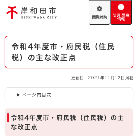
ペ
メニューを飛ばして本文へ
ー
閲
防
ジ
覧
災
の
補
・
先
助
緊
頭
Foreign language
本
急
で
防災・緊急情報
救急・消防
令和4年度市・府民税（住民
文
情
す
報
。
税）の主な改正点
やさしい日本語
ハザードマップ
AED設置箇所
文字サイズ
拡大
標準
更新日：2021年11月12日掲載
とじる
背景色変更
白
黒
青
ページ内目次
とじる
令和4年度市・府民税（住民税）の主
な改正点