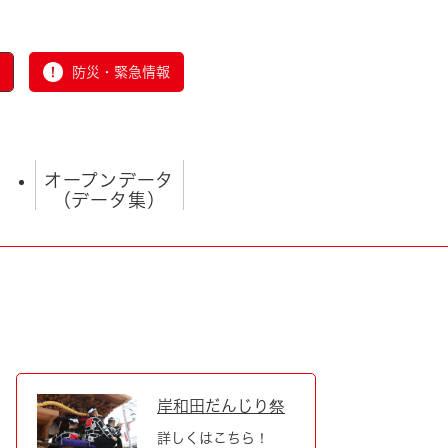
防災・緊急情報
オープンデータ
（データ集）
す
とじる
岸和田だんじり祭
詳しくはこちら！