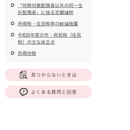
「控除対象配偶者以外の同一生
計配偶者」に係る定額減税
所得税・住民税等の軽減措置
令和8年度の市・府民税（住民
税）の主な改正点
所得控除
見つからないときは
よくある質問と回答