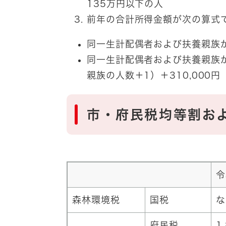
135万円以下の人
前年の合計所得金額が次の算式
同一生計配偶者および扶養親族がい
同一生計配偶者および扶養親族が
親族の人数＋1）＋310,000円
市・府民税均等割お
令
森林環境税
国税
な
府民税
1