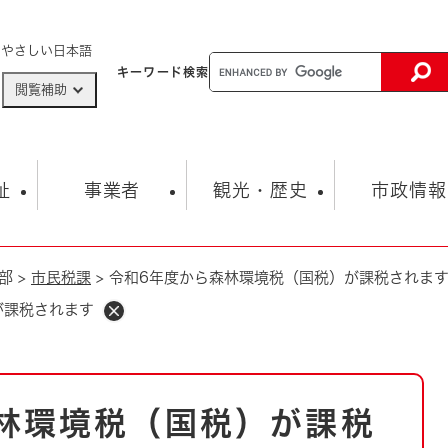
メニューを飛ばして本文へ
やさしい日本語
キーワード
検索
閲覧補助
ザードマップ
AED設置箇所
祉
事業者
観光・歴史
市政情報
部
>
市民税課
>
令和6年度から森林環境税（国税）が課税されま
健康・生活
子育て
市の概要
入札・契約情報
観光スポット
生涯学習・スポーツ
オープンデータ
総合計画
まちづくり・協働
が課税されます
行財政
産業振興
動画情報
人権・平和
税金
とじる
とじる
市政
環境
職員採用情報
福祉・介護
とじる
林環境税（国税）が課税
市役所・施設の案内