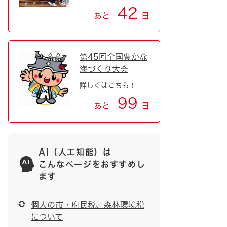
42
あと
日
第45回全国豊かな
海づくり大会
詳しくはこちら！
99
あと
日
AI（人工知能）は
こんなページをおすすめし
ます
個人の市・府民税、森林環境税
について