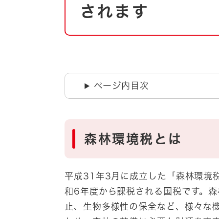
自然・環境・公園
されます
住宅
引っ越し
おくやみ
男女共同参画
地域コミュニティ
ティア・協働
道路・河川・交通
ページ内目次
まちづくり
文化
国際交流
​森林環境税とは
とじる
平成31年3月に成立した「森林環境
和6年度から課税される国税です。
止、生物多様性の保全など、様々な