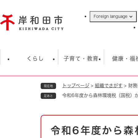
ペ
ー
Foreign language
ジ
の
先
頭
で
防災・緊急情報
救急・消防
ハ
す
くらし
子育て・教育
健康・福
。
トップページ
>
組織でさがす
>
財務
現在地
相談
学校
住民票・戸籍
観光
福祉・
令和6年度から森林環境税（国税）
足あと
税金
保険・年金
歴史
ごみ・衛生・動物
救急・消防
本
令和6年度から森
防災・防犯
文
上水道・下水道