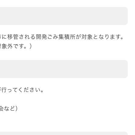
市に移管される開発ごみ集積所が対象となります。
対象外です。）
が行ってください。
会など）