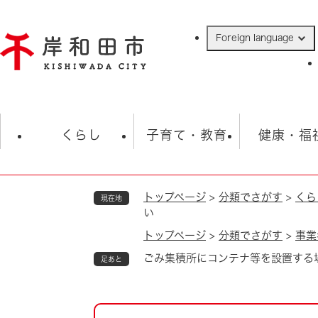
ペ
ー
Foreign language
ジ
の
先
頭
で
防災・緊急情報
救急・消防
ハ
す
くらし
子育て・教育
健康・福
。
トップページ
>
分類でさがす
>
くら
現在地
相談
学校
住民票・戸籍
観光
福祉・
い
税金
保険・年金
歴史
トップページ
>
分類でさがす
>
事業
ごみ集積所にコンテナ等を設置する
足あと
ごみ・衛生・動物
救急・消防
防災・防犯
上水道・下水道
本