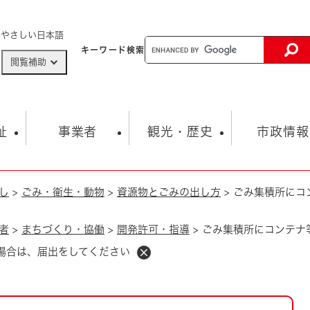
メニューを飛ばして本文へ
やさしい日本語
キーワード
検索
閲覧補助
ザードマップ
AED設置箇所
祉
事業者
観光・歴史
市政情報
し
>
ごみ・衛生・動物
>
資源物とごみの出し方
>
ごみ集積所にコ
健康・生活
子育て
市の概要
入札・契約情報
観光スポット
生涯学習・スポーツ
オープンデータ
総合計画
まちづくり・協働
行財政
産業振興
動画情報
人権・平和
税金
者
>
まちづくり・協働
>
開発許可・指導
>
ごみ集積所にコンテナ
とじる
とじる
場合は、届出をしてください
市政
環境
職員採用情報
福祉・介護
とじる
市役所・施設の案内