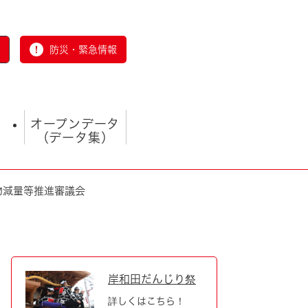
防災・緊急情報
オープンデータ
（データ集）
物減量等推進審議会
とじる
岸和田だんじり祭
詳しくはこちら！