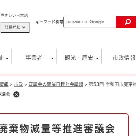
メニューを飛ばして本文へ
やさしい日本語
キーワード
検索
閲覧補助
ザードマップ
AED設置箇所
祉
事業者
観光・歴史
市政情報
情報
>
市政
>
審議会の開催日程と会議録
>
第53回 岸和田市廃棄
健康・生活
子育て
市の概要
入札・契約情報
観光スポット
生涯学習・スポーツ
オープンデータ
総合計画
まちづくり・協働
審議会
行財政
産業振興
動画情報
人権・平和
税金
とじる
とじる
市政
環境
職員採用情報
福祉・介護
とじる
市廃棄物減量等推進審議会
市役所・施設の案内