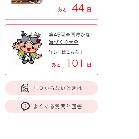
44
あと
日
第45回全国豊かな
海づくり大会
詳しくはこちら！
101
あと
日
見つからないときは
よくある質問と回答