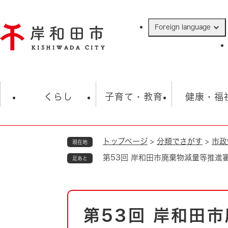
ペ
ー
Foreign language
ジ
の
先
頭
で
防災・緊急情報
救急・消防
ハ
す
くらし
子育て・教育
健康・福
。
トップページ
>
分類でさがす
>
市政
現在地
相談
学校
住民票・戸籍
観光
福祉・
第53回 岸和田市廃棄物減量等推進
足あと
税金
保険・年金
歴史
ごみ・衛生・動物
救急・消防
本
第53回 岸和田
防災・防犯
文
上水道・下水道