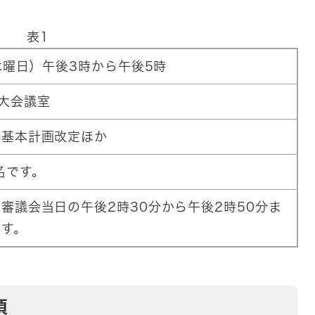
。
表1
木曜日）午後3時から午後5時
大会議室
理基本計画改定ほか
名です。
審議会当日の午後2時30分から午後2時50分ま
ます。
項