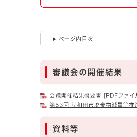
自然・環境・公園
住宅
引っ越し
おくやみ
男女共同参画
地域コミュニティ
ページ内目次
ティア・協働
道路・河川・交通
まちづくり
文化
国際交流
審議会の開催結果
とじる
会議開催結果概要書 [PDFファイル
第53回 岸和田市廃棄物減量等推進
資料等