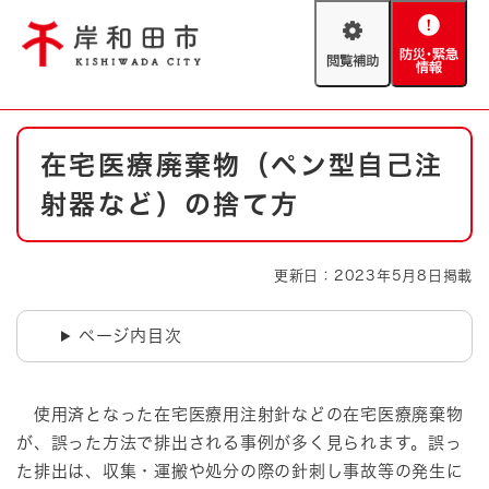
ペ
メニューを飛ばして本文へ
ー
閲
防
ジ
覧
災
の
補
・
先
助
緊
頭
Foreign language
本
急
で
防災・緊急情報
救急・消防
在宅医療廃棄物（ペン型自己注
文
情
す
報
。
射器など）の捨て方
やさしい日本語
ハザードマップ
AED設置箇所
文字サイズ
拡大
標準
更新日：2023年5月8日掲載
とじる
背景色変更
白
黒
青
ページ内目次
とじる
使用済となった在宅医療用注射針などの在宅医療廃棄物
が、誤った方法で排出される事例が多く見られます。誤っ
た排出は、収集・運搬や処分の際の針刺し事故等の発生に