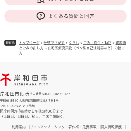
よくある質問と回答
トップページ
>
分類でさがす
>
くらし
>
ごみ・衛生・動物
>
資源物
現在地
とごみの出し方
>
在宅医療廃棄物（ペン型自己注射器など）の捨て
方
岸和田市役所
法人番号6000020272027
〒596-8510 大阪府岸和田市岸城町7番1号
Tel:072-423-2121(代表)
開庁時間:午前9時から午後5時30分まで
（土曜日、日曜日、祝日、年末年始除く）
利用案内
サイトマップ
リンク・著作権・免責事項
個人情報保護